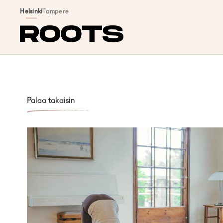
Siirry sisältöön
Helsinki
Tampere
Palaa takaisin