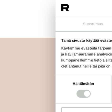
Suostumus
Tämä sivusto käyttää eväste
Käytämme evästeitä tarjoama
ja kävijämäärämme analysoim
kumppaneillemme tietoja siitä
olet antanut heille tai joita o
Tilaa uutiskirjee
Suostumuksen
Välttämätön
valinta