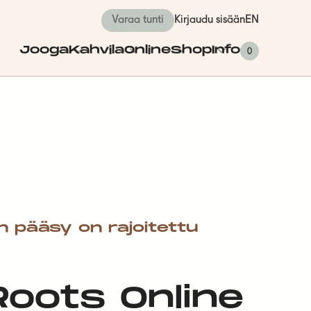
Varaa tunti
Kirjaudu sisään
EN
Jooga
Kahvila
Online
Shop
Info
0
n pääsy on rajoitettu
 Roots Online