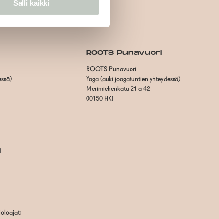
Salli kaikki
ROOTS Punavuori
ROOTS Punavuori
essä)
Yoga (auki joogatuntien yhteydessä)
Merimiehenkatu 21 a 42
00150 HKI
i
oloajat: