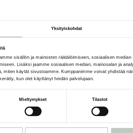
O
Yksityiskohdat
itä
mme sisällön ja mainosten räätälöimiseen, sosiaalisen median
Tilaa uutiskirjeemme
iseen. Lisäksi jaamme sosiaalisen median, mainosalan ja analy
, miten käytät sivustoamme. Kumppanimme voivat yhdistää näitä t
n kerätty, kun olet käyttänyt heidän palvelujaan.
mme ja saat tiedon uusista tapahtumista ja Roots Journaleista ensi
Mieltymykset
Tilastot