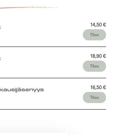
14,50
€
k
Tilaa
18,90
€
k
Tilaa
16,50
€
kausijäsenyys
Tilaa