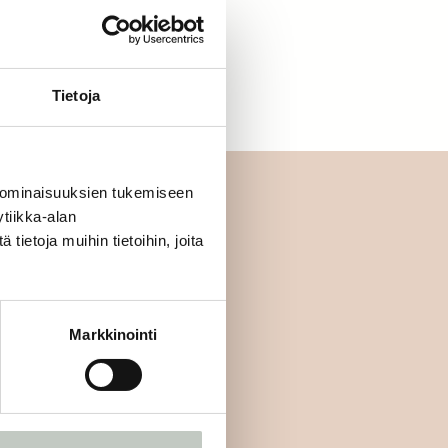
letko jo jäsen?
Kirjaudu sisään
Tietoja
 ominaisuuksien tukemiseen
tiikka-alan
ietoja muihin tietoihin, joita
mmäisten joukossa:
Markkinointi
Tilaa