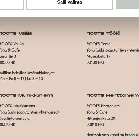
Salli valinta
ROOTS Vallila
ROOTS Töölö
ROOTS Vallila
ROOTS Töölö
Yoga & Café
Yoga (auki joogatuntien yhteyd
Eurantie 8
Museokatu 17
00550 HKI
00100 HKI
Vallilan kahvilan kesäaukioloajat:
Ma – Pe 8 – 17 | La 9 – 15
ROOTS Munkkiniemi
ROOTS Herttoniem
ROOTS Munkkiniemi
ROOTS Herttoniemi
Yoga (auki joogatuntien yhteydessä)
Yoga & Café
Kaartintorpantie 6,
Hitsaajankatu 20
00330 HKI
00810 HKI
Herttoniemen kahvilan kesäauki