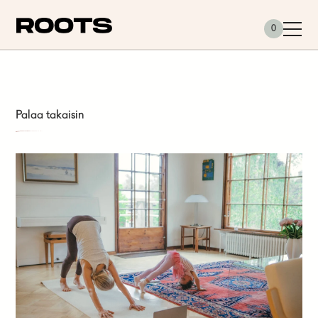
Siirry sisältöön
0
Palaa takaisin