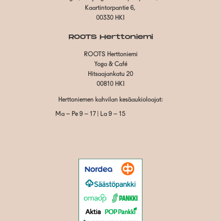
Kaartintorpantie 6,
00330 HKI
ROOTS Herttoniemi
ROOTS Herttoniemi
Yoga & Café
Hitsaajankatu 20
00810 HKI
Herttoniemen kahvilan kesäaukioloajat:
Ma – Pe 9 – 17 | La 9 – 15