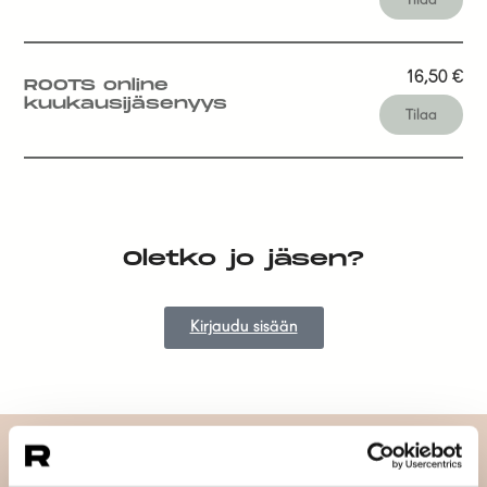
16,50
€
ROOTS online
kuukausijäsenyys
Tilaa
Oletko jo jäsen?
Kirjaudu sisään
Tilaa uutiskirjeemme