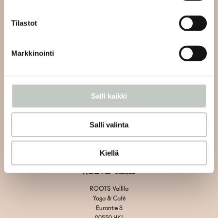
info@roots.fi
tai whatsapp-viestillä
+358 50 5486084
Tilastot
Kahvilan asiakaspalvelu:
Markkinointi
Vain kahvilaan liittyvät asiat
Vallila:
+358 40 1438600
Herttoniemi: +358 40 7526070
Salli kaikki
Tietosuojaseloste
Salli valinta
Toimitus- ja maksuehdot
Evästeiden hallinta
Kiellä
ROOTS Vallila
ROOTS Vallila
Yoga & Café
Eurantie 8