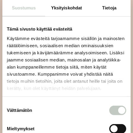
Suostumus
Yksityiskohdat
Tietoja
Tilaa uutiskirjeemme ja saat tiedon uusista tapahtumista
ja Roots Journaleista ensimmäisten joukossa:
Tämä sivusto käyttää evästeitä
Käytämme evästeitä tarjoamamme sisällön ja mainosten
räätälöimiseen, sosiaalisen median ominaisuuksien
tukemiseen ja kävijämäärämme analysoimiseen. Lisäksi
Tilaa
jaamme sosiaalisen median, mainosalan ja analytiikka-
alan kumppaneillemme tietoja siitä, miten käytät
sivustoamme. Kumppanimme voivat yhdistää näitä
tietoja muihin tietoihin, joita olet antanut heille tai joita on
kerätty, kun olet käyttänyt heidän palvelujaan.
Joogan asiakaspalvelu:
Suostumuksen
Välttämätön
valinta
Lähetämme sinulle vastauksen viestiisi 48 tunnin sisällä
ja viikonlopun aikana tuleviin viesteihin seuraavien
Mieltymykset
arkipäivien aikana.