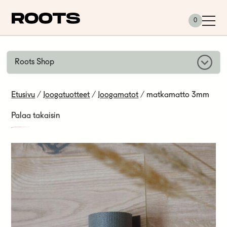
Siirry sisältöön
0
Roots Shop
Etusivu
/
Joogatuotteet
/
Joogamatot
/ matkamatto 3mm
Palaa takaisin