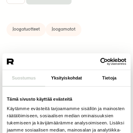
Joogatuotteet
Joogamatot
Lisää samankaltaisia
Suostumus
Yksityiskohdat
Tietoja
anatomia ja kehotietoisuus –
kokemuksellisen anatomian opas
Tämä sivusto käyttää evästeitä
49,00
€
Käytämme evästeitä tarjoamamme sisällön ja mainosten
Näytä tuote
räätälöimiseen, sosiaalisen median ominaisuuksien
tukemiseen ja kävijämäärämme analysoimiseen. Lisäksi
jaamme sosiaalisen median, mainosalan ja analytiikka-
villamatto