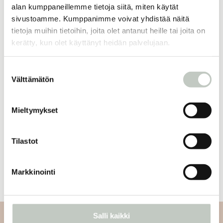
alan kumppaneillemme tietoja siitä, miten käytät
120,00
€
sivustoamme. Kumppanimme voivat yhdistää näitä
Näytä tuote
tietoja muihin tietoihin, joita olet antanut heille tai joita on
kerätty, kun olet käyttänyt heidän palvelujaan.
Aamuöljy roll-on
Suostumuksen
17,80
€
Välttämätön
valinta
Näytä tuote
Mieltymykset
joogavyö
Tilastot
25,00
€
Näytä tuote
Markkinointi
Salli kaikki