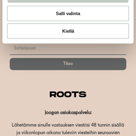
Tilaa uutiskirjeemme
Salli valinta
Tilaa uutiskirjeemme ja saat tiedon uusista tapahtumista
ja Roots Journaleista ensimmäisten joukossa:
Kiellä
Tilaa
Joogan asiakaspalvelu:
Lähetämme sinulle vastauksen viestiisi 48 tunnin sisällä
ja viikonlopun aikana tuleviin viesteihin seuraavien