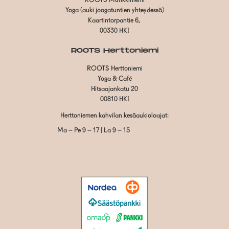
ROOTS Munkkiniemi
Yoga (auki joogatuntien yhteydessä)
Kaartintorpantie 6,
00330 HKI
ROOTS Herttoniemi
ROOTS Herttoniemi
Yoga & Café
Hitsaajankatu 20
00810 HKI
Herttoniemen kahvilan kesäaukioloajat:
Ma – Pe 9 – 17 | La 9 – 15