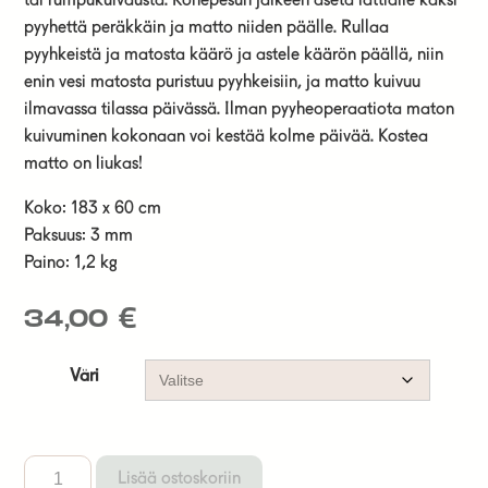
tai rumpukuivausta. Konepesun jälkeen aseta lattialle kaksi
pyyhettä peräkkäin ja matto niiden päälle. Rullaa
pyyhkeistä ja matosta käärö ja astele käärön päällä, niin
enin vesi matosta puristuu pyyhkeisiin, ja matto kuivuu
ilmavassa tilassa päivässä. Ilman pyyheoperaatiota maton
kuivuminen kokonaan voi kestää kolme päivää. Kostea
matto on liukas!
Koko: 183 x 60 cm
Paksuus: 3 mm
Paino: 1,2 kg
34,00
€
Väri
Lisää ostoskoriin