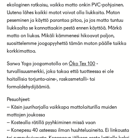
ekologinen ratkaisu, vaikka matto onkin PVC-pohjainen.
Uutena lähes kaikki matot voivat olla liukkaita. Maton
peseminen ja käyttö parantaa pitoa, ja jos matto tuntuu
liukkaalta se kannattaakin pestä ennen käyttöä. Märkä
matto on liukas. Mikäli kämmenesi hikoavat paljon,
suosittelemme joogapyyhettä tämän maton päälle taikka
korkkimattoa.
Sarwa Yoga joogamatolla on
Öko Tex 100
-
turvallisuusmerkki, joka takaa että tuotteessa ei ole
haitallisia torjunta-aine-, raskasmetalli- tai
formaldehydijäämiä.
Pesuohjeet:
– Käsin juuriharjalla vaikkapa mattolaiturilla muiden
mattojen joukossa
– Kostealla rätillä pyyhkiminen missä vaan
– Konepesu 40 asteessa ilman huuhteluaineita. Ei linkousta