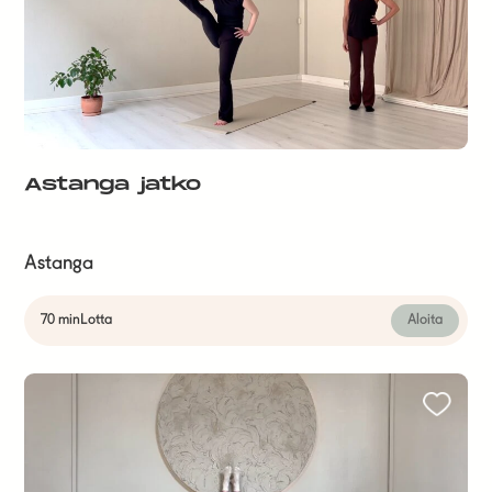
Astanga jatko
Astanga
70 min
Lotta
Aloita