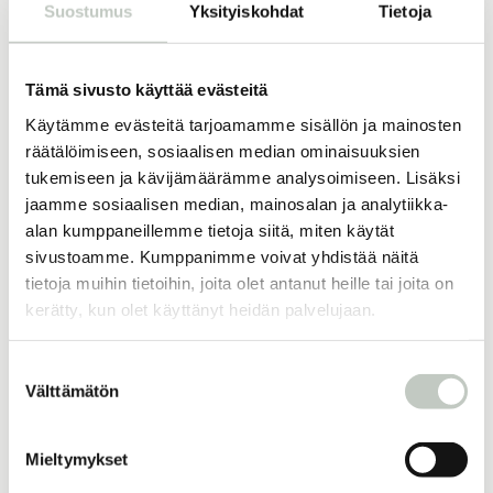
Suostumus
Yksityiskohdat
Tietoja
Tämä sivusto käyttää evästeitä
Käytämme evästeitä tarjoamamme sisällön ja mainosten
Kehon aktivaatio
räätälöimiseen, sosiaalisen median ominaisuuksien
tukemiseen ja kävijämäärämme analysoimiseen. Lisäksi
jaamme sosiaalisen median, mainosalan ja analytiikka-
Hatha
alan kumppaneillemme tietoja siitä, miten käytät
sivustoamme. Kumppanimme voivat yhdistää näitä
40 min
Inka
Aloita
tietoja muihin tietoihin, joita olet antanut heille tai joita on
kerätty, kun olet käyttänyt heidän palvelujaan.
Suostumuksen
Välttämätön
valinta
Mieltymykset