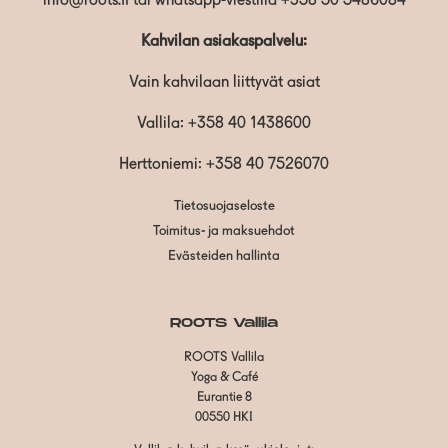
info@roots.fi
tai whatsapp-viestillä
+358 50 5486084
Kahvilan asiakaspalvelu:
Vain kahvilaan liittyvät asiat
Vallila:
+358 40 1438600
Herttoniemi: +358 40 7526070
Tietosuojaseloste
Toimitus- ja maksuehdot
Evästeiden hallinta
ROOTS Vallila
ROOTS Vallila
Yoga & Café
Eurantie 8
00550 HKI