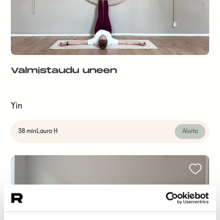
Valmistaudu uneen
Yin
38 min
Laura H
Aloita