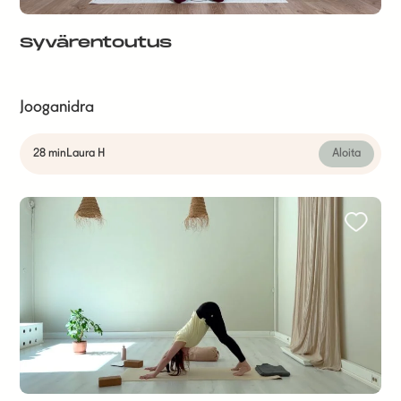
Syvärentoutus
Jooganidra
28 min
Laura H
Aloita