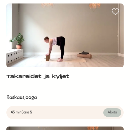
Takareidet ja kyljet
Raskausjooga
43 min
Sara S
Aloita