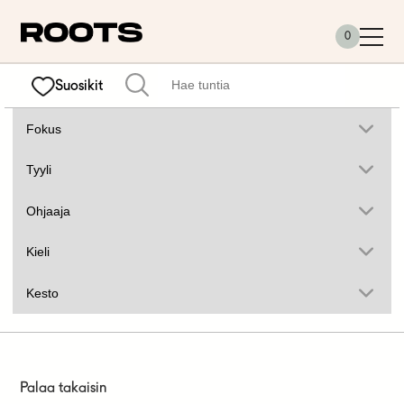
Siirry sisältöön
0
Suosikit
Palaa takaisin