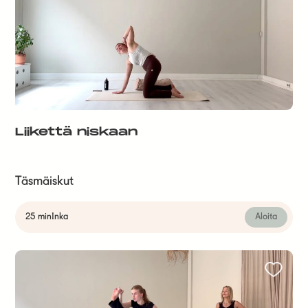
Liikettä niskaan
Täsmäiskut
25 min
Inka
Aloita