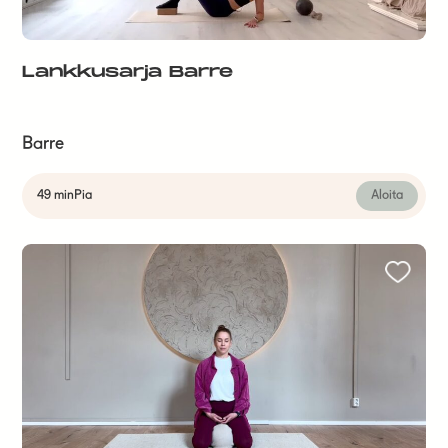
Lankkusarja Barre
Barre
49 min
Pia
Aloita