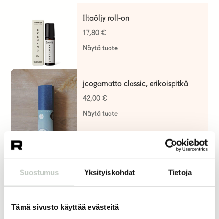
Iltaöljy roll-on
17,80
€
Näytä tuote
joogamatto classic, erikoispitkä
42,00
€
Näytä tuote
joogakamut
39,00
€
Suostumus
Yksityiskohdat
Tietoja
Näytä tuote
Tämä sivusto käyttää evästeitä
puuvilla bolsteri