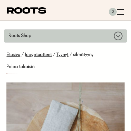
Siirry sisältöön
0
Roots Shop
Etusivu
/
Joogatuotteet
/
Tyynyt
/ silmätyyny
Palaa takaisin