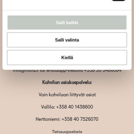
Salli kaikki
Joogan asiakaspalvelu:
Salli valinta
Lähetämme sinulle vastauksen viestiisi 48 tunnin sisällä
ja viikonlopun aikana tuleviin viesteihin seuraavien
Kiellä
arkipäivien aikana.
info@roots.fi
tai whatsapp-viestillä
+358 50 5486084
Kahvilan asiakaspalvelu:
Vain kahvilaan liittyvät asiat
Vallila:
+358 40 1438600
Herttoniemi: +358 40 7526070
Tietosuojaseloste