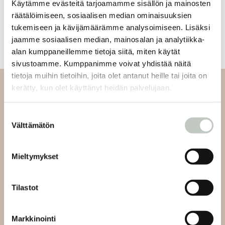
Käytämme evästeitä tarjoamamme sisällön ja mainosten
98,00
€
räätälöimiseen, sosiaalisen median ominaisuuksien
tukemiseen ja kävijämäärämme analysoimiseen. Lisäksi
Näytä tuote
jaamme sosiaalisen median, mainosalan ja analytiikka-
alan kumppaneillemme tietoja siitä, miten käytät
sivustoamme. Kumppanimme voivat yhdistää näitä
tietoja muihin tietoihin, joita olet antanut heille tai joita on
kerätty, kun olet käyttänyt heidän palvelujaan.
Tilaa uutiskirjeemme
Suostumuksen
Tilaa uutiskirjeemme ja saat tiedon uusista tapahtumista
Välttämätön
valinta
ja Roots Journaleista ensimmäisten joukossa:
Mieltymykset
Tilastot
Tilaa
Markkinointi