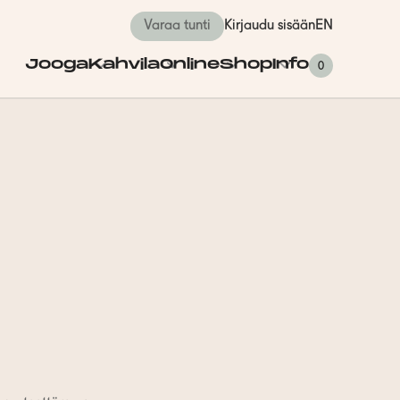
Varaa tunti
Kirjaudu sisään
EN
Jooga
Kahvila
Online
Shop
Info
0