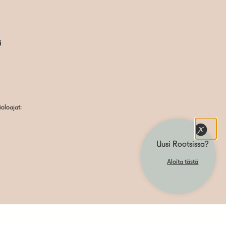
i
oloajat:
Uusi Rootsissa?
Aloita tästä