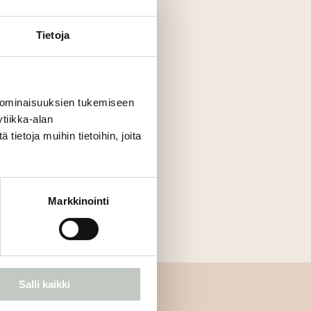
ainen on tervetullut.
uunnittelee seuraavia
Tietoja
luttautuu jatkuvasti.
pi kädessä ovat päivän
 ominaisuuksien tukemiseen
tiikka-alan
ietoja muihin tietoihin, joita
Markkinointi
Salli kaikki