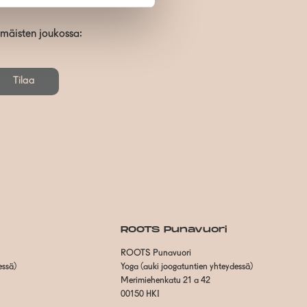
mmäisten joukossa:
Tilaa
ROOTS Punavuori
ROOTS Punavuori
essä)
Yoga (auki joogatuntien yhteydessä)
Merimiehenkatu 21 a 42
00150 HKI