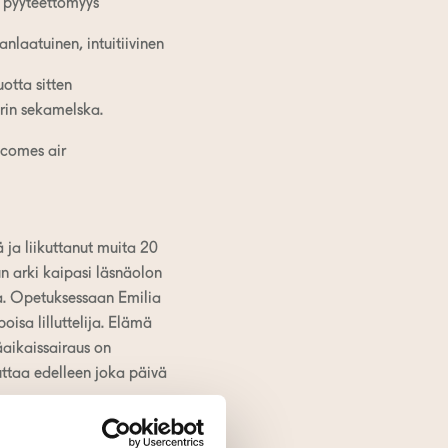
n pyyteettömyys
laatuinen, intuitiivinen
otta sitten
rin sekamelska.
comes air
 ja liikuttanut muita 20
un arki kaipasi läsnäolon
ta. Opetuksessaan Emilia
poisa lilluttelija. Elämä
äaikaissairaus on
uttaa edelleen joka päivä
a tekee kaikkensa