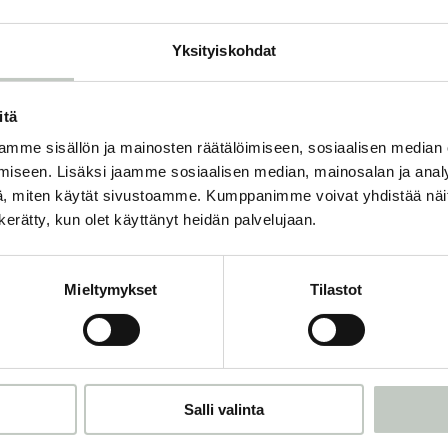
luodakseen Rootsista paikan, jonne jok
Rakastaa ihmisiä, elämää ja harvoin s
Yksityiskohdat
viikkoja pidemmälle. Opiskelee ja kou
Kukonlaulun aikaiset aamut kahvikup
itä
parasta aikaa.
mme sisällön ja mainosten räätälöimiseen, sosiaalisen median
Emilia V. opettaa Rootsissa suomeksi.
iseen. Lisäksi jaamme sosiaalisen median, mainosalan ja analy
, miten käytät sivustoamme. Kumppanimme voivat yhdistää näitä t
n kerätty, kun olet käyttänyt heidän palvelujaan.
Mieltymykset
Tilastot
Salli valinta
Tilaa uutiskirjeemme