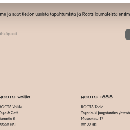
mme ja saat tiedon uusista tapahtumista ja Roots Journaleista ensi
ROOTS Vallila
ROOTS Töölö
ROOTS Vallila
ROOTS Töölö
Yoga & Café
Yoga (auki joogatuntien yhteyd
Eurantie 8
Museokatu 17
00550 HKI
00100 HKI