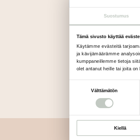
Suostumus
Tämä sivusto käyttää eväste
Käytämme evästeitä tarjoama
ja kävijämäärämme analysoim
kumppaneillemme tietoja siitä
olet antanut heille tai joita o
Suostumuksen
Välttämätön
valinta
Kiellä