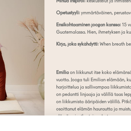
Minua inspiroi:
keskustelut ja ihmiste
Opetustyyli:
ymmärtäväinen, perustavan
Ensikohtaaminen joogan kanssa:
15 vu
Guatemalassa. Hien, ihmetyksen ja ku
Kirja, joka sykähdytti:
When breath be
Emilia
on liikkunut itse koko elämänsä
vuotta. Jooga tuli Emilian elämään, k
harjoittelua ja sallivampaa liikkumis
on pedantti linjaaja ja välillä taas lep
on liikkumista ääripäiden välillä. Pitk
osoittanut elämän haurautta ja muist
elämän ainutlaatuisuudesta.
Emilia on Roots Helsingin perustaja j