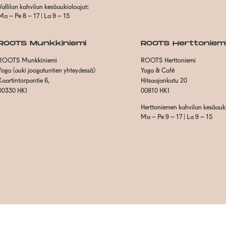
Vallilan kahvilan kesäaukioloajat:
Ma – Pe 8 – 17 | La 9 – 15
ROOTS Munkkiniemi
ROOTS Herttoniem
ROOTS Munkkiniemi
ROOTS Herttoniemi
Yoga (auki joogatuntien yhteydessä)
Yoga & Café
Kaartintorpantie 6,
Hitsaajankatu 20
00330 HKI
00810 HKI
Herttoniemen kahvilan kesäauki
Ma – Pe 9 – 17 | La 9 – 15