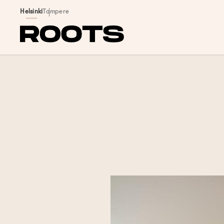
Siirry sisältöön
Helsinki
Tampere