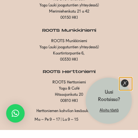
Yoga (auki joogatuntien yhteydessä)
Merimiehenkatu 21 a 42
00150 HKI
ROOTS Munkkiniemi
ROOTS Munkkiniemi
Yoga (auki joogatuntien yhteydessä)
Kaartintorpantie 6,
00330 HKI
ROOTS Herttoniemi
ROOTS Herttoniemi
Yoga & Café
Uusi
Hitsaajankatu 20
Rootsissa?
00810 HKI
Aloita tästä
Herttoniemen kahvilan kesäaukioloajat:
Ma – Pe 9 – 17 | La 9 – 15