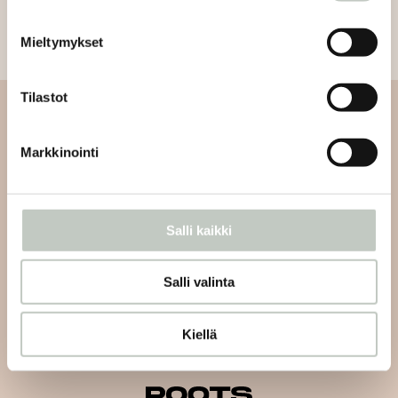
Mieltymykset
Tilastot
Tilaa uutiskirjeemme
Markkinointi
Tilaa uutiskirjeemme ja saat tiedon uusista tapahtumista
ja Roots Journaleista ensimmäisten joukossa:
Salli kaikki
Salli valinta
Tilaa
Kiellä