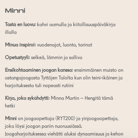
Minni
Tästä en luovu:
kahvi aamulla ja kiitollisuuspäiväkirja
illalla
Minua inspiroi:
vuodenajat, luonto, tarinat
Opetustyyli:
selkeä, lämmin ja salliva
Ensikohtaaminen joogan kanssa:
ensimmäinen muisto on
astangajoogasta Tyttöjen Talolta kun olin teini-ikäinen ja
harjoituksesta tuli nopeasti rutiini
Kirja, joka sykähdytti:
Minna Martin – Hengitä tämä
hetki
Minni
on joogaopettaja (RYT200) ja yinjoogaopettaja,
joka löysi joogan pariin nuoruusiässä.
Joogaharjoituksessa viehätti aluksi dynaamisuus ja kehon