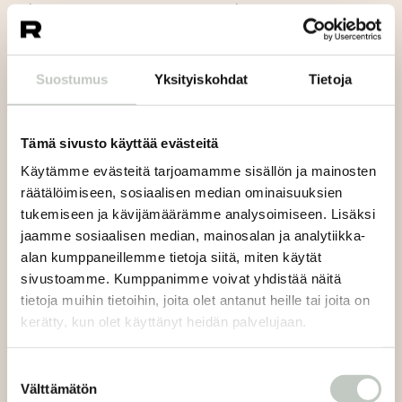
vahvistaminen, sittemmin myös syvä lepo ja
hellittäminen. Minnin joogapolkua on aina viitoittanut
oma harjoitus, joka saa muuttua olosuhteiden, syklien ja
Suostumus
Yksityiskohdat
Tietoja
elämäntilanteiden mukana. Minni ohjaa lempeää
harjoitusta, jossa annetaan aikaa keholle ja mielelle
laskeutua hetkeen. Hermoston rauhoittaminen on
Tämä sivusto käyttää evästeitä
harjoituksen keskiössä.
Käytämme evästeitä tarjoamamme sisällön ja mainosten
Minni opettaa Rootsissa suomeksi.
räätälöimiseen, sosiaalisen median ominaisuuksien
tukemiseen ja kävijämäärämme analysoimiseen. Lisäksi
jaamme sosiaalisen median, mainosalan ja analytiikka-
alan kumppaneillemme tietoja siitä, miten käytät
sivustoamme. Kumppanimme voivat yhdistää näitä
tietoja muihin tietoihin, joita olet antanut heille tai joita on
kerätty, kun olet käyttänyt heidän palvelujaan.
Suostumuksen
Välttämätön
valinta