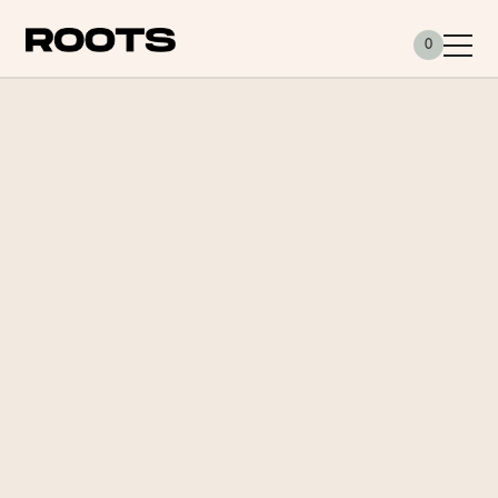
Siirry sisältöön
0