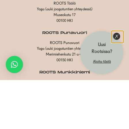
ROOTS Töölö
Yoga (auki joogatuntien yhteydessä)
Museokatu 17
00100 HKI
ROOTS Punavuori
ROOTS Punavuori
Uusi
Yoga (auki joogatuntien yhteydessä)
Rootsissa?
Merimiehenkatu 21 a 42
00150 HKI
Aloita tästä
ROOTS Munkkiniemi
ROOTS Munkkiniemi
Yoga (auki joogatuntien yhteydessä)
Kaartintorpantie 6,
00330 HKI
ROOTS Herttoniemi
ROOTS Herttoniemi
Yoga & Café