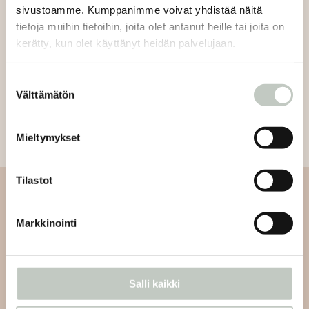
sivustoamme. Kumppanimme voivat yhdistää näitä
tietoja muihin tietoihin, joita olet antanut heille tai joita on
kerätty, kun olet käyttänyt heidän palvelujaan.
Suostumuksen
Välttämätön
valinta
Mieltymykset
Tilastot
Tilaa uutiskirjeemme
Markkinointi
Tilaa uutiskirjeemme ja saat tiedon uusista tapahtumista
ja Roots Journaleista ensimmäisten joukossa:
Salli kaikki