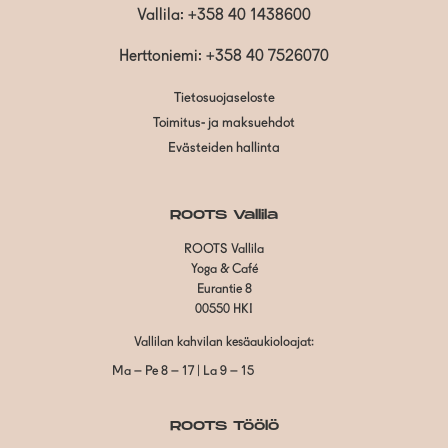
Vallila:
+358 40 1438600
Herttoniemi: +358 40 7526070
Tietosuojaseloste
Toimitus- ja maksuehdot
Evästeiden hallinta
ROOTS Vallila
ROOTS Vallila
Yoga & Café
Eurantie 8
00550 HKI
Vallilan kahvilan kesäaukioloajat:
Ma – Pe 8 – 17 | La 9 – 15
ROOTS Töölö