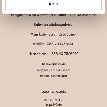
Kiellä
arkipäivien aikana.
info@roots.fi
tai whatsapp-viestillä
+358 50 5486084
Kahvilan asiakaspalvelu:
Vain kahvilaan liittyvät asiat
Vallila:
+358 40 1438600
Herttoniemi: +358 40 7526070
Tietosuojaseloste
Toimitus- ja maksuehdot
Evästeiden hallinta
ROOTS Vallila
ROOTS Vallila
Yoga & Café