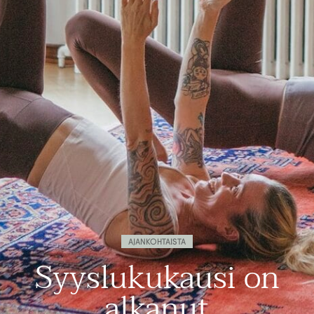
AJANKOHTAISTA
Syyslukukausi on
alkanut