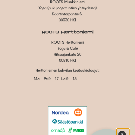
ROOTS Munkkiniemi
Yoga (auki joogatuntien yhteydessä)
Kaartintorpantie 6,
00330 HKI
ROOTS Herttoniemi
ROOTS Herttoniemi
Yoga & Café
Hitsaajankatu 20
00810 HKI
Herttoniemen kahvilan kesäaukioloajat:
Ma – Pe 9 – 17 | La 9 – 15