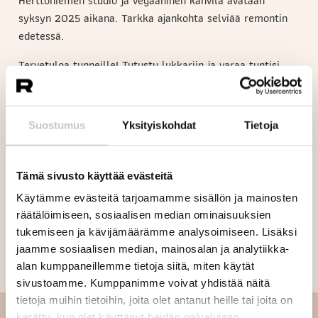
Herttoniemen studio ja vegaaninen kahvila avataan
syksyn 2025 aikana. Tarkka ajankohta selviää remontin
edetessä.
Tervetuloa tunneille! Tutustu lukkariin ja varaa tuntisi
.
täällä
Suostumus
Yksityiskohdat
Tietoja
Jaa artikkeli:
Tämä sivusto käyttää evästeitä
Käytämme evästeitä tarjoamamme sisällön ja mainosten
räätälöimiseen, sosiaalisen median ominaisuuksien
tukemiseen ja kävijämäärämme analysoimiseen. Lisäksi
jaamme sosiaalisen median, mainosalan ja analytiikka-
alan kumppaneillemme tietoja siitä, miten käytät
sivustoamme. Kumppanimme voivat yhdistää näitä
tietoja muihin tietoihin, joita olet antanut heille tai joita on
kerätty, kun olet käyttänyt heidän palvelujaan.