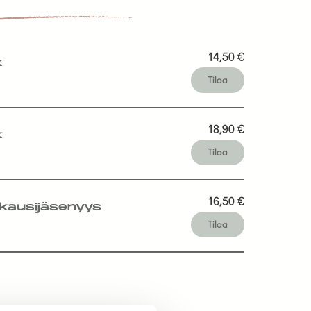
14,50
€
k
Tilaa
18,90
€
k
Tilaa
16,50
€
kausijäsenyys
Tilaa