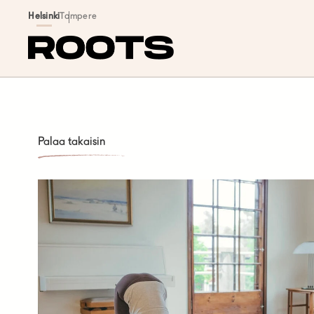
Siirry sisältöön
Helsinki
Tampere
Palaa takaisin