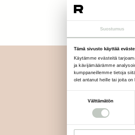
Suostumus
Tämä sivusto käyttää eväste
Käytämme evästeitä tarjoama
ja kävijämäärämme analysoim
kumppaneillemme tietoja siitä
olet antanut heille tai joita o
Tilaa uutiskirjee
Suostumuksen
Välttämätön
valinta