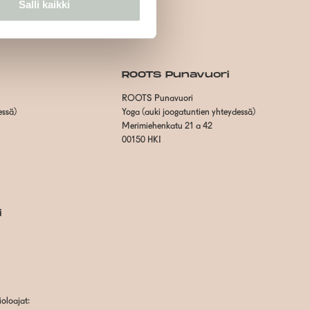
Salli kaikki
ROOTS Punavuori
ROOTS Punavuori
essä)
Yoga (auki joogatuntien yhteydessä)
Merimiehenkatu 21 a 42
00150 HKI
i
oloajat: