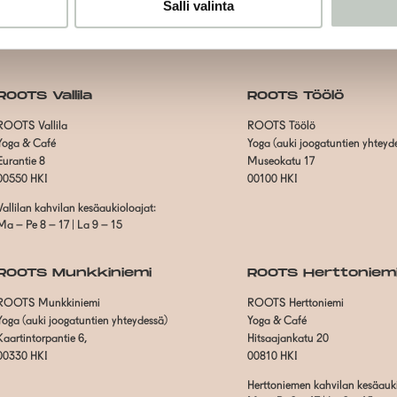
Salli valinta
ROOTS Vallila
ROOTS Töölö
ROOTS Vallila
ROOTS Töölö
Yoga & Café
Yoga (auki joogatuntien yhteyd
Eurantie 8
Museokatu 17
00550 HKI
00100 HKI
Vallilan kahvilan kesäaukioloajat:
Ma – Pe 8 – 17 | La 9 – 15
ROOTS Munkkiniemi
ROOTS Herttoniem
ROOTS Munkkiniemi
ROOTS Herttoniemi
Yoga (auki joogatuntien yhteydessä)
Yoga & Café
Kaartintorpantie 6,
Hitsaajankatu 20
00330 HKI
00810 HKI
Herttoniemen kahvilan kesäauki