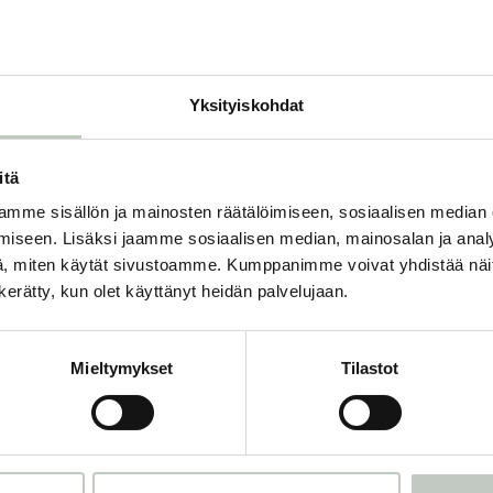
O
Yksityiskohdat
itä
mme sisällön ja mainosten räätälöimiseen, sosiaalisen median
Tilaa uutiskirjeemme
iseen. Lisäksi jaamme sosiaalisen median, mainosalan ja analy
, miten käytät sivustoamme. Kumppanimme voivat yhdistää näitä t
n kerätty, kun olet käyttänyt heidän palvelujaan.
mme ja saat tiedon uusista tapahtumista ja Roots Journaleista ensi
Mieltymykset
Tilastot