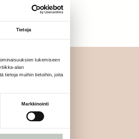
letko jo jäsen?
Kirjaudu sisään
Tietoja
 ominaisuuksien tukemiseen
tiikka-alan
ietoja muihin tietoihin, joita
mmäisten joukossa:
Markkinointi
Tilaa