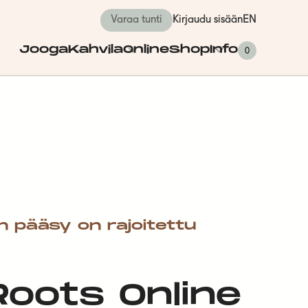
Varaa tunti
Kirjaudu sisään
EN
Jooga
Kahvila
Online
Shop
Info
0
n pääsy on rajoitettu
 Roots Online