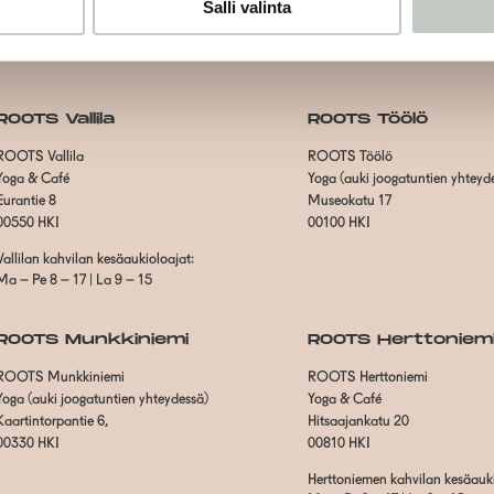
Salli valinta
ROOTS Vallila
ROOTS Töölö
ROOTS Vallila
ROOTS Töölö
Yoga & Café
Yoga (auki joogatuntien yhteyd
Eurantie 8
Museokatu 17
00550 HKI
00100 HKI
Vallilan kahvilan kesäaukioloajat:
Ma – Pe 8 – 17 | La 9 – 15
ROOTS Munkkiniemi
ROOTS Herttoniem
ROOTS Munkkiniemi
ROOTS Herttoniemi
Yoga (auki joogatuntien yhteydessä)
Yoga & Café
Kaartintorpantie 6,
Hitsaajankatu 20
00330 HKI
00810 HKI
Herttoniemen kahvilan kesäauki