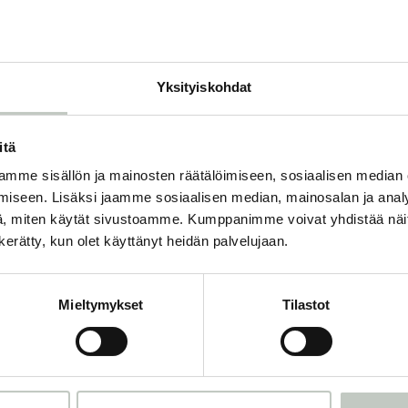
O
Yksityiskohdat
itä
mme sisällön ja mainosten räätälöimiseen, sosiaalisen median
Tilaa uutiskirjeemme
iseen. Lisäksi jaamme sosiaalisen median, mainosalan ja analy
, miten käytät sivustoamme. Kumppanimme voivat yhdistää näitä t
n kerätty, kun olet käyttänyt heidän palvelujaan.
mme ja saat tiedon uusista tapahtumista ja Roots Journaleista ensi
Mieltymykset
Tilastot