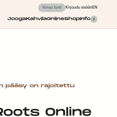
Varaa tunti
Kirjaudu sisään
EN
Jooga
Kahvila
Online
Shop
Info
0
n pääsy on rajoitettu
 Roots Online