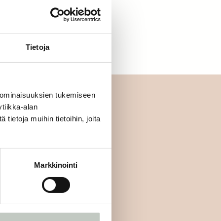
letko jo jäsen?
Kirjaudu sisään
Tietoja
 ominaisuuksien tukemiseen
tiikka-alan
ietoja muihin tietoihin, joita
mmäisten joukossa:
Markkinointi
Tilaa