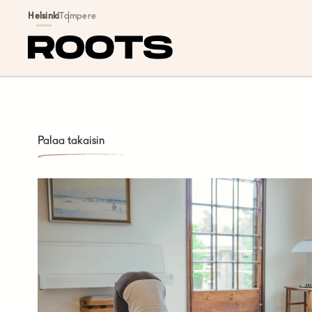
Siirry sisältöön
Helsinki
Tampere
Palaa takaisin