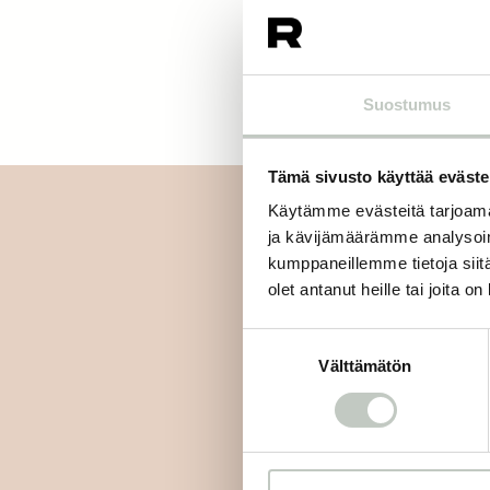
Suostumus
Tämä sivusto käyttää eväste
Käytämme evästeitä tarjoama
ja kävijämäärämme analysoim
kumppaneillemme tietoja siitä
olet antanut heille tai joita o
Tilaa uutiskirjee
Suostumuksen
Välttämätön
valinta