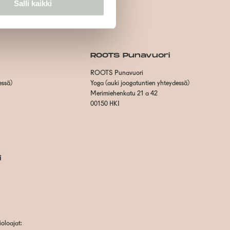
Salli kaikki
ROOTS Punavuori
ROOTS Punavuori
essä)
Yoga (auki joogatuntien yhteydessä)
Merimiehenkatu 21 a 42
00150 HKI
i
oloajat: