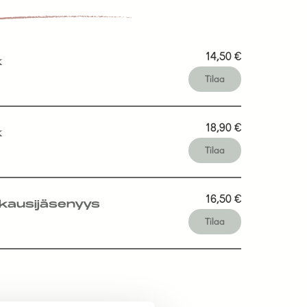
14,50
€
k
Tilaa
18,90
€
k
Tilaa
16,50
€
kausijäsenyys
Tilaa