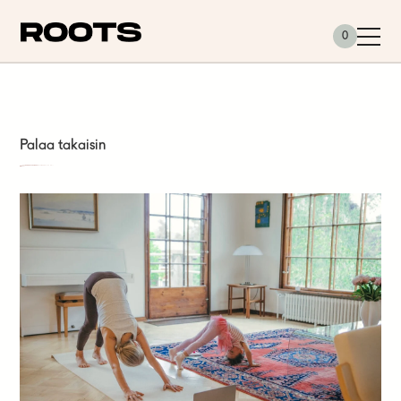
Siirry sisältöön
0
Palaa takaisin