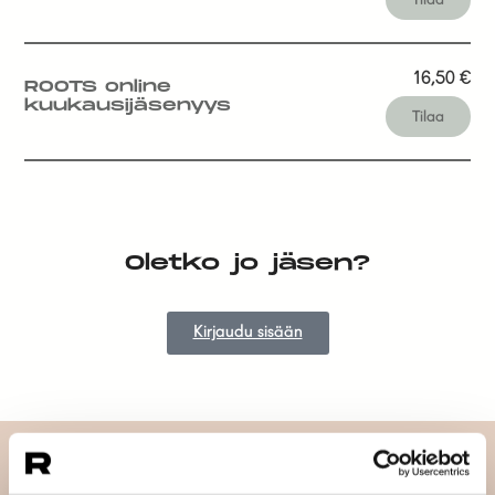
16,50
€
ROOTS online
kuukausijäsenyys
Tilaa
Oletko jo jäsen?
Kirjaudu sisään
Tilaa uutiskirjeemme