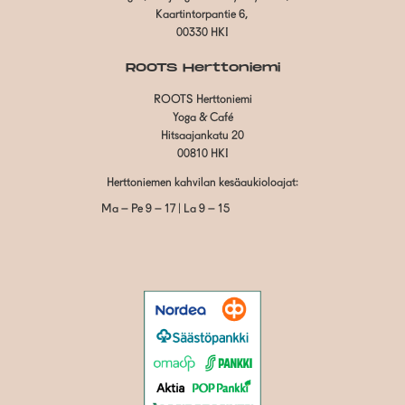
Kaartintorpantie 6,
00330 HKI
ROOTS Herttoniemi
ROOTS Herttoniemi
Yoga & Café
Hitsaajankatu 20
00810 HKI
Herttoniemen kahvilan kesäaukioloajat:
Ma – Pe 9 – 17 | La 9 – 15