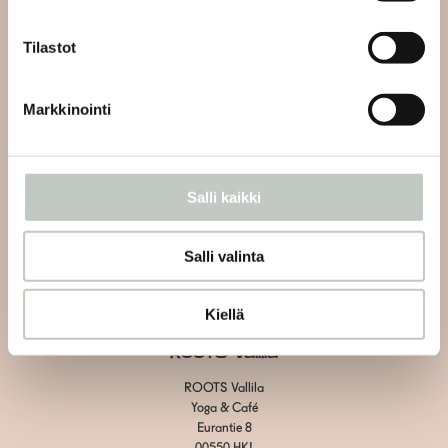
info@roots.fi
tai whatsapp-viestillä
+358 50 5486084
Tilastot
Kahvilan asiakaspalvelu:
Markkinointi
Vain kahvilaan liittyvät asiat
Vallila:
+358 40 1438600
Herttoniemi: +358 40 7526070
Salli kaikki
Tietosuojaseloste
Salli valinta
Toimitus- ja maksuehdot
Evästeiden hallinta
Kiellä
ROOTS Vallila
ROOTS Vallila
Yoga & Café
Eurantie 8