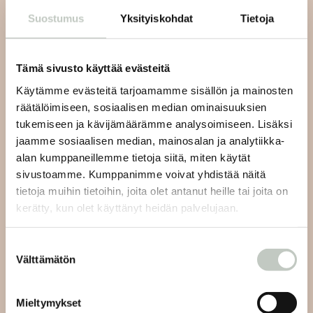
Suostumus
Yksityiskohdat
Tietoja
Tilaa uutiskirjeemme ja saat tiedon uusista tapahtumista
ja Roots Journaleista ensimmäisten joukossa:
Tämä sivusto käyttää evästeitä
Käytämme evästeitä tarjoamamme sisällön ja mainosten
räätälöimiseen, sosiaalisen median ominaisuuksien
tukemiseen ja kävijämäärämme analysoimiseen. Lisäksi
Tilaa
jaamme sosiaalisen median, mainosalan ja analytiikka-
alan kumppaneillemme tietoja siitä, miten käytät
sivustoamme. Kumppanimme voivat yhdistää näitä
tietoja muihin tietoihin, joita olet antanut heille tai joita on
kerätty, kun olet käyttänyt heidän palvelujaan.
Joogan asiakaspalvelu:
Suostumuksen
Välttämätön
valinta
Lähetämme sinulle vastauksen viestiisi 48 tunnin sisällä
ja viikonlopun aikana tuleviin viesteihin seuraavien
Mieltymykset
arkipäivien aikana.