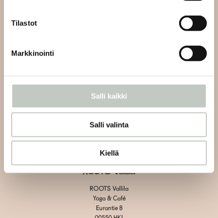
info@roots.fi
tai whatsapp-viestillä
+358 50 5486084
Tilastot
Kahvilan asiakaspalvelu:
Markkinointi
Vain kahvilaan liittyvät asiat
Vallila:
+358 40 1438600
Herttoniemi: +358 40 7526070
Salli kaikki
Tietosuojaseloste
Salli valinta
Toimitus- ja maksuehdot
Evästeiden hallinta
Kiellä
ROOTS Vallila
ROOTS Vallila
Yoga & Café
Eurantie 8