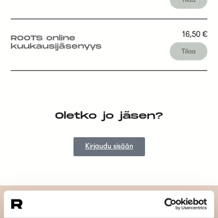
16,50
€
ROOTS online
kuukausijäsenyys
Tilaa
Oletko jo jäsen?
Kirjaudu sisään
Tilaa uutiskirjeemme