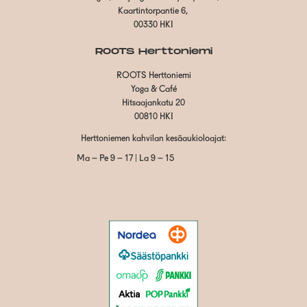
Kaartintorpantie 6,
00330 HKI
ROOTS Herttoniemi
ROOTS Herttoniemi
Yoga & Café
Hitsaajankatu 20
00810 HKI
Herttoniemen kahvilan kesäaukioloajat:
Ma – Pe 9 – 17 | La 9 – 15