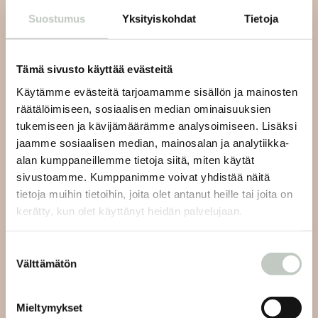
Suostumus
Yksityiskohdat
Tietoja
Tilaa uutiskirjeemme ja saat tiedon uusista tapahtumista
ja Roots Journaleista ensimmäisten joukossa:
Tämä sivusto käyttää evästeitä
Käytämme evästeitä tarjoamamme sisällön ja mainosten
räätälöimiseen, sosiaalisen median ominaisuuksien
tukemiseen ja kävijämäärämme analysoimiseen. Lisäksi
Tilaa
jaamme sosiaalisen median, mainosalan ja analytiikka-
alan kumppaneillemme tietoja siitä, miten käytät
sivustoamme. Kumppanimme voivat yhdistää näitä
tietoja muihin tietoihin, joita olet antanut heille tai joita on
kerätty, kun olet käyttänyt heidän palvelujaan.
Joogan asiakaspalvelu:
Suostumuksen
Välttämätön
valinta
Lähetämme sinulle vastauksen viestiisi 48 tunnin sisällä
ja viikonlopun aikana tuleviin viesteihin seuraavien
Mieltymykset
arkipäivien aikana.