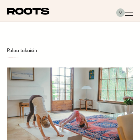
Siirry sisältöön
0
Palaa takaisin