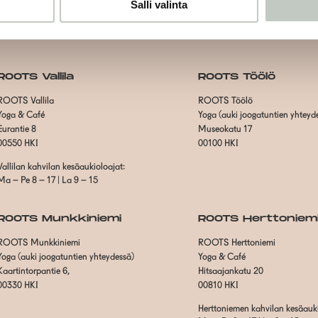
Salli valinta
ROOTS Vallila
ROOTS Töölö
ROOTS Vallila
ROOTS Töölö
Yoga & Café
Yoga (auki joogatuntien yhteyd
Eurantie 8
Museokatu 17
00550 HKI
00100 HKI
Vallilan kahvilan kesäaukioloajat:
Ma – Pe 8 – 17 | La 9 – 15
ROOTS Munkkiniemi
ROOTS Herttoniem
ROOTS Munkkiniemi
ROOTS Herttoniemi
Yoga (auki joogatuntien yhteydessä)
Yoga & Café
Kaartintorpantie 6,
Hitsaajankatu 20
00330 HKI
00810 HKI
Herttoniemen kahvilan kesäauki