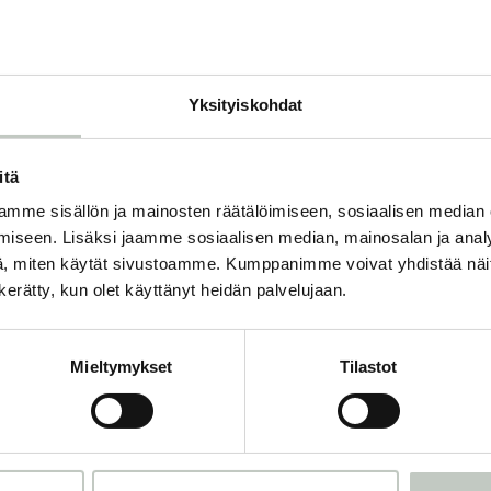
O
Yksityiskohdat
itä
mme sisällön ja mainosten räätälöimiseen, sosiaalisen median
Tilaa uutiskirjeemme
iseen. Lisäksi jaamme sosiaalisen median, mainosalan ja analy
, miten käytät sivustoamme. Kumppanimme voivat yhdistää näitä t
n kerätty, kun olet käyttänyt heidän palvelujaan.
mme ja saat tiedon uusista tapahtumista ja Roots Journaleista ensi
Mieltymykset
Tilastot