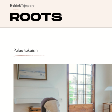
Siirry sisältöön
Helsinki
Tampere
Palaa takaisin