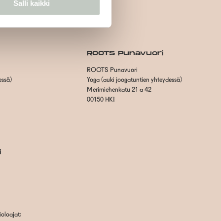
Salli kaikki
ROOTS Punavuori
ROOTS Punavuori
essä)
Yoga (auki joogatuntien yhteydessä)
Merimiehenkatu 21 a 42
00150 HKI
i
oloajat: