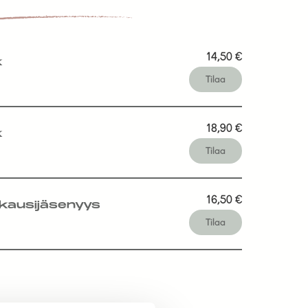
14,50
€
k
Tilaa
18,90
€
k
Tilaa
16,50
€
kausijäsenyys
Tilaa