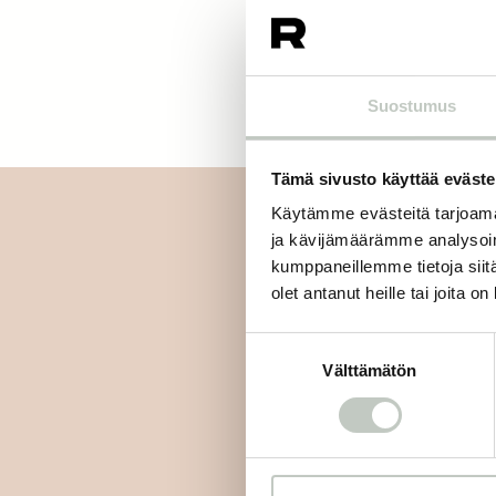
Suostumus
Tämä sivusto käyttää eväste
Käytämme evästeitä tarjoama
ja kävijämäärämme analysoim
kumppaneillemme tietoja siitä
olet antanut heille tai joita o
Tilaa uutiskirjee
Suostumuksen
Välttämätön
valinta