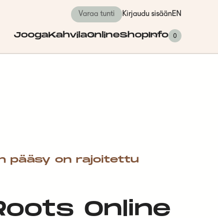
Varaa tunti
Kirjaudu sisään
EN
Jooga
Kahvila
Online
Shop
Info
0
n pääsy on rajoitettu
 Roots Online