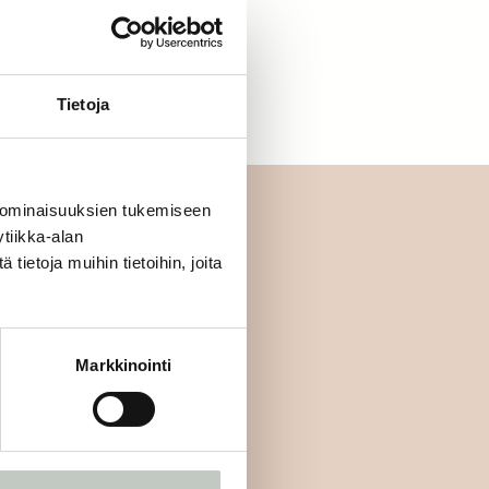
letko jo jäsen?
Kirjaudu sisään
Tietoja
 ominaisuuksien tukemiseen
tiikka-alan
ietoja muihin tietoihin, joita
mmäisten joukossa:
Markkinointi
Tilaa