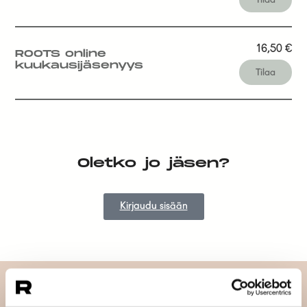
16,50
€
ROOTS online
kuukausijäsenyys
Tilaa
Oletko jo jäsen?
Kirjaudu sisään
Tilaa uutiskirjeemme