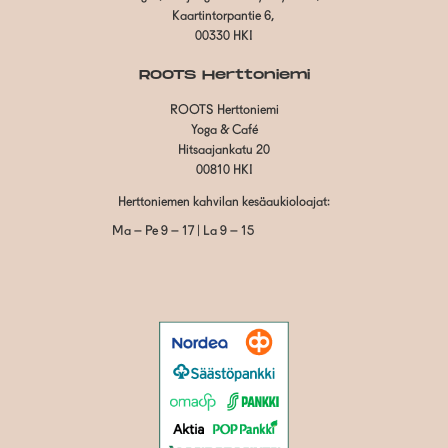
Kaartintorpantie 6,
00330 HKI
ROOTS Herttoniemi
ROOTS Herttoniemi
Yoga & Café
Hitsaajankatu 20
00810 HKI
Herttoniemen kahvilan kesäaukioloajat:
Ma – Pe 9 – 17 | La 9 – 15