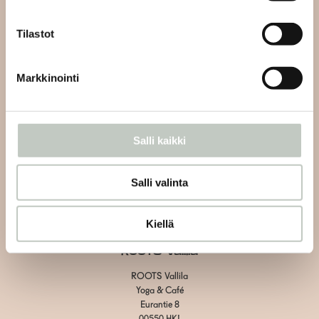
info@roots.fi
tai whatsapp-viestillä
+358 50 5486084
Tilastot
Kahvilan asiakaspalvelu:
Markkinointi
Vain kahvilaan liittyvät asiat
Vallila:
+358 40 1438600
Herttoniemi: +358 40 7526070
Salli kaikki
Tietosuojaseloste
Salli valinta
Toimitus- ja maksuehdot
Evästeiden hallinta
Kiellä
ROOTS Vallila
ROOTS Vallila
Yoga & Café
Eurantie 8