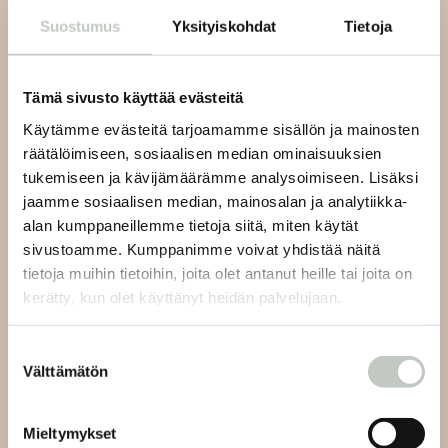
Suostumus
Yksityiskohdat
Tietoja
Tilaa uutiskirjeemme ja saat tiedon uusista tapahtumista
ja Roots Journaleista ensimmäisten joukossa:
Tämä sivusto käyttää evästeitä
Käytämme evästeitä tarjoamamme sisällön ja mainosten
räätälöimiseen, sosiaalisen median ominaisuuksien
tukemiseen ja kävijämäärämme analysoimiseen. Lisäksi
Tilaa
jaamme sosiaalisen median, mainosalan ja analytiikka-
alan kumppaneillemme tietoja siitä, miten käytät
sivustoamme. Kumppanimme voivat yhdistää näitä
tietoja muihin tietoihin, joita olet antanut heille tai joita on
kerätty, kun olet käyttänyt heidän palvelujaan.
Joogan asiakaspalvelu:
Suostumuksen
Välttämätön
valinta
Lähetämme sinulle vastauksen viestiisi 48 tunnin sisällä
ja viikonlopun aikana tuleviin viesteihin seuraavien
Mieltymykset
arkipäivien aikana.