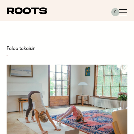
Siirry sisältöön
0
Palaa takaisin