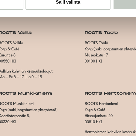
Salli valinta
ROOTS Vallila
ROOTS Töölö
ROOTS Vallila
ROOTS Töölö
Yoga & Café
Yoga (auki joogatuntien yhteyd
Eurantie 8
Museokatu 17
00550 HKI
00100 HKI
Vallilan kahvilan kesäaukioloajat:
Ma – Pe 8 – 17 | La 9 – 15
ROOTS Munkkiniemi
ROOTS Herttoniem
ROOTS Munkkiniemi
ROOTS Herttoniemi
Yoga (auki joogatuntien yhteydessä)
Yoga & Café
Kaartintorpantie 6,
Hitsaajankatu 20
00330 HKI
00810 HKI
Herttoniemen kahvilan kesäauki