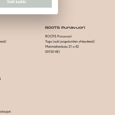
Salli kaikki
ROOTS Punavuori
ROOTS Punavuori
essä)
Yoga (auki joogatuntien yhteydessä)
Merimiehenkatu 21 a 42
00150 HKI
i
oloajat: