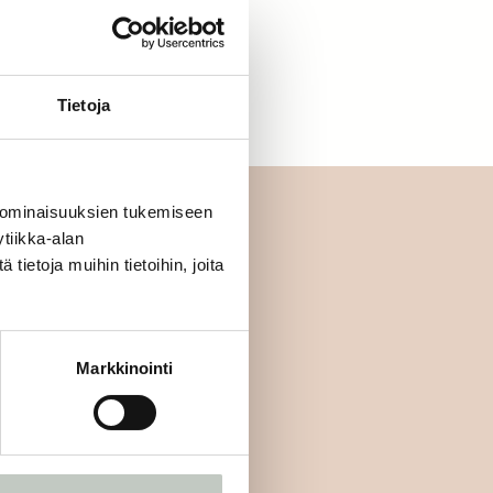
letko jo jäsen?
Kirjaudu sisään
Tietoja
 ominaisuuksien tukemiseen
tiikka-alan
ietoja muihin tietoihin, joita
mmäisten joukossa:
Markkinointi
Tilaa