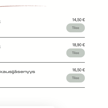
14,50
€
k
Tilaa
18,90
€
k
Tilaa
16,50
€
kausijäsenyys
Tilaa