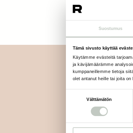
Suostumus
Tämä sivusto käyttää eväste
Käytämme evästeitä tarjoama
ja kävijämäärämme analysoim
kumppaneillemme tietoja siitä
olet antanut heille tai joita o
Tilaa uutiskirjee
Suostumuksen
Välttämätön
valinta