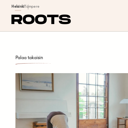
Siirry sisältöön
Helsinki
Tampere
Palaa takaisin