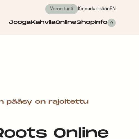
Varaa tunti
Kirjaudu sisään
EN
Jooga
Kahvila
Online
Shop
Info
0
n pääsy on rajoitettu
 Roots Online