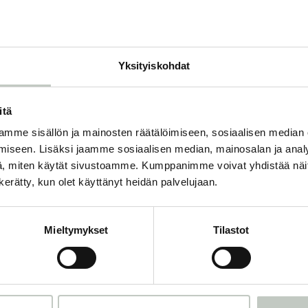
O
Yksityiskohdat
itä
mme sisällön ja mainosten räätälöimiseen, sosiaalisen median
Tilaa uutiskirjeemme
iseen. Lisäksi jaamme sosiaalisen median, mainosalan ja analy
, miten käytät sivustoamme. Kumppanimme voivat yhdistää näitä t
n kerätty, kun olet käyttänyt heidän palvelujaan.
mme ja saat tiedon uusista tapahtumista ja Roots Journaleista ensi
Mieltymykset
Tilastot