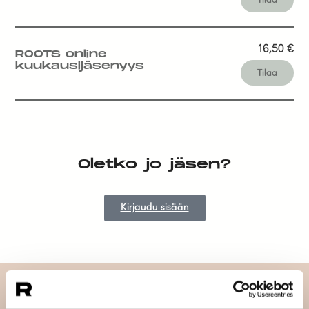
16,50
€
ROOTS online
kuukausijäsenyys
Tilaa
Oletko jo jäsen?
Kirjaudu sisään
Tilaa uutiskirjeemme