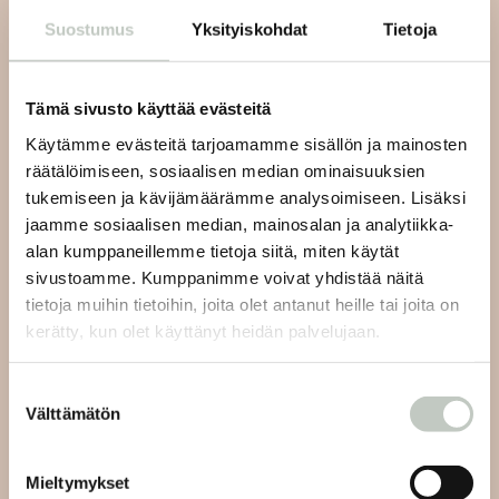
Suostumus
Yksityiskohdat
Tietoja
Tilaa uutiskirjeemme ja saat tiedon uusista tapahtumista
ja Roots Journaleista ensimmäisten joukossa:
Tämä sivusto käyttää evästeitä
Käytämme evästeitä tarjoamamme sisällön ja mainosten
räätälöimiseen, sosiaalisen median ominaisuuksien
tukemiseen ja kävijämäärämme analysoimiseen. Lisäksi
Tilaa
jaamme sosiaalisen median, mainosalan ja analytiikka-
alan kumppaneillemme tietoja siitä, miten käytät
sivustoamme. Kumppanimme voivat yhdistää näitä
tietoja muihin tietoihin, joita olet antanut heille tai joita on
kerätty, kun olet käyttänyt heidän palvelujaan.
Joogan asiakaspalvelu:
Suostumuksen
Välttämätön
valinta
Lähetämme sinulle vastauksen viestiisi 48 tunnin sisällä
ja viikonlopun aikana tuleviin viesteihin seuraavien
Mieltymykset
arkipäivien aikana.