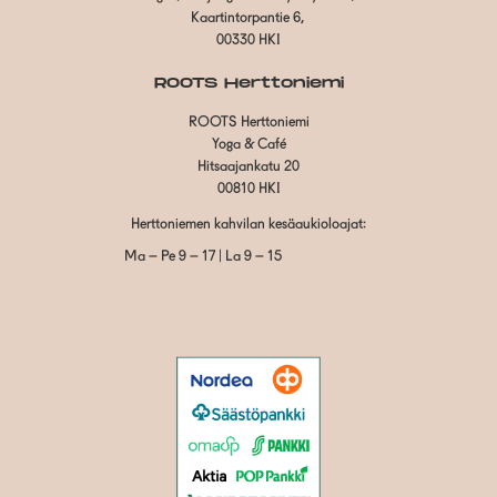
Kaartintorpantie 6,
00330 HKI
ROOTS Herttoniemi
ROOTS Herttoniemi
Yoga & Café
Hitsaajankatu 20
00810 HKI
Herttoniemen kahvilan kesäaukioloajat:
Ma – Pe 9 – 17 | La 9 – 15