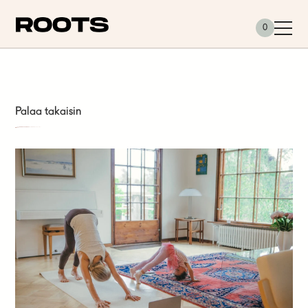
Siirry sisältöön
0
Palaa takaisin