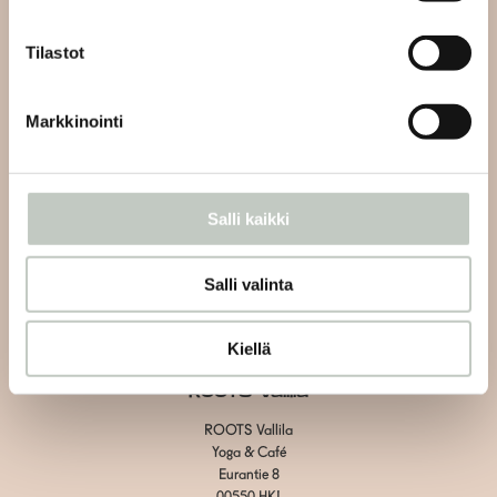
info@roots.fi
tai whatsapp-viestillä
+358 50 5486084
Tilastot
Kahvilan asiakaspalvelu:
Markkinointi
Vain kahvilaan liittyvät asiat
Vallila:
+358 40 1438600
Herttoniemi: +358 40 7526070
Salli kaikki
Tietosuojaseloste
Salli valinta
Toimitus- ja maksuehdot
Evästeiden hallinta
Kiellä
ROOTS Vallila
ROOTS Vallila
Yoga & Café
Eurantie 8