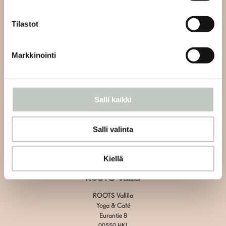
info@roots.fi
tai whatsapp-viestillä
+358 50 5486084
Tilastot
Kahvilan asiakaspalvelu:
Markkinointi
Vain kahvilaan liittyvät asiat
Vallila:
+358 40 1438600
Herttoniemi: +358 40 7526070
Salli kaikki
Tietosuojaseloste
Salli valinta
Toimitus- ja maksuehdot
Evästeiden hallinta
Kiellä
ROOTS Vallila
ROOTS Vallila
Yoga & Café
Eurantie 8