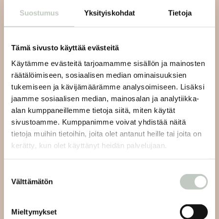
Suostumus
Yksityiskohdat
Tietoja
Tilaa uutiskirjeemme ja saat tiedon uusista tapahtumista
ja Roots Journaleista ensimmäisten joukossa:
Tämä sivusto käyttää evästeitä
Käytämme evästeitä tarjoamamme sisällön ja mainosten
räätälöimiseen, sosiaalisen median ominaisuuksien
tukemiseen ja kävijämäärämme analysoimiseen. Lisäksi
Tilaa
jaamme sosiaalisen median, mainosalan ja analytiikka-
alan kumppaneillemme tietoja siitä, miten käytät
sivustoamme. Kumppanimme voivat yhdistää näitä
tietoja muihin tietoihin, joita olet antanut heille tai joita on
kerätty, kun olet käyttänyt heidän palvelujaan.
Joogan asiakaspalvelu:
Suostumuksen
Välttämätön
valinta
Lähetämme sinulle vastauksen viestiisi 48 tunnin sisällä
ja viikonlopun aikana tuleviin viesteihin seuraavien
Mieltymykset
arkipäivien aikana.