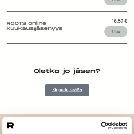
16,50
€
ROOTS online
kuukausijäsenyys
Tilaa
Oletko jo jäsen?
Kirjaudu sisään
Tilaa uutiskirjeemme