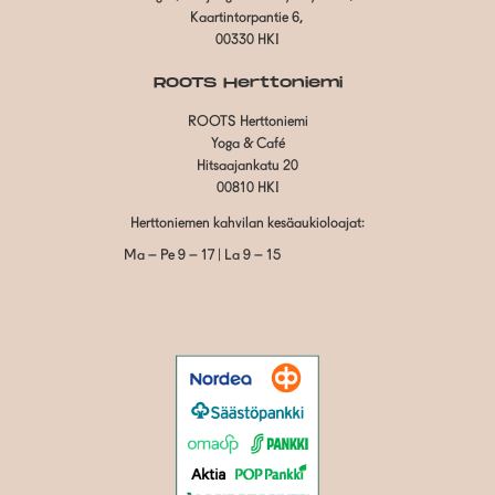
Kaartintorpantie 6,
00330 HKI
ROOTS Herttoniemi
ROOTS Herttoniemi
Yoga & Café
Hitsaajankatu 20
00810 HKI
Herttoniemen kahvilan kesäaukioloajat:
Ma – Pe 9 – 17 | La 9 – 15