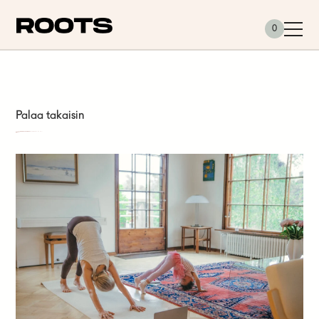
Siirry sisältöön
0
Palaa takaisin