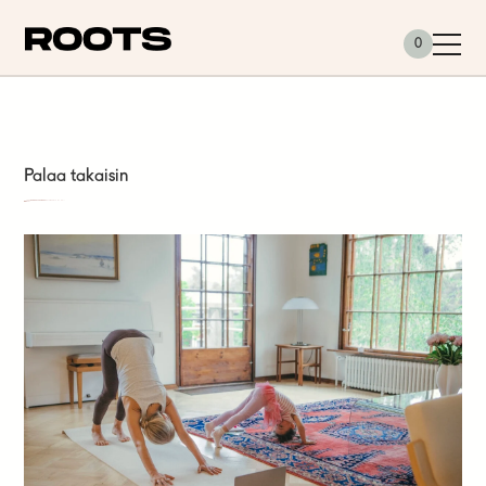
Siirry sisältöön
0
Palaa takaisin