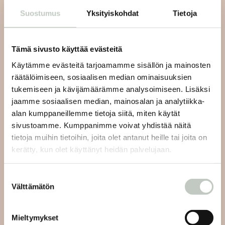
Suostumus
Yksityiskohdat
Tietoja
Tilaa uutiskirjeemme ja saat tiedon uusista tapahtumista
ja Roots Journaleista ensimmäisten joukossa:
Tämä sivusto käyttää evästeitä
Käytämme evästeitä tarjoamamme sisällön ja mainosten
räätälöimiseen, sosiaalisen median ominaisuuksien
tukemiseen ja kävijämäärämme analysoimiseen. Lisäksi
Tilaa
jaamme sosiaalisen median, mainosalan ja analytiikka-
alan kumppaneillemme tietoja siitä, miten käytät
sivustoamme. Kumppanimme voivat yhdistää näitä
tietoja muihin tietoihin, joita olet antanut heille tai joita on
kerätty, kun olet käyttänyt heidän palvelujaan.
Joogan asiakaspalvelu:
Suostumuksen
Välttämätön
valinta
Lähetämme sinulle vastauksen viestiisi 48 tunnin sisällä
ja viikonlopun aikana tuleviin viesteihin seuraavien
Mieltymykset
arkipäivien aikana.