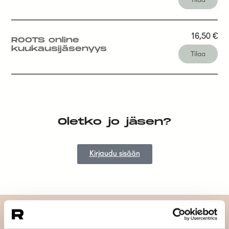
16,50
€
ROOTS online
kuukausijäsenyys
Tilaa
Oletko jo jäsen?
Kirjaudu sisään
Tilaa uutiskirjeemme