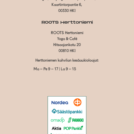
Kaartintorpantie 6,
00330 HKI
ROOTS Herttoniemi
ROOTS Herttoniemi
Yoga & Café
Hitsaajankatu 20
00810 HKI
Herttoniemen kahvilan kesäaukioloajat:
Ma – Pe 9 – 17 | La 9 – 15