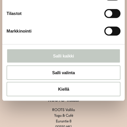
info@roots.fi
tai whatsapp-viestillä
+358 50 5486084
Tilastot
Kahvilan asiakaspalvelu:
Markkinointi
Vain kahvilaan liittyvät asiat
Vallila:
+358 40 1438600
Herttoniemi: +358 40 7526070
Salli kaikki
Tietosuojaseloste
Salli valinta
Toimitus- ja maksuehdot
Evästeiden hallinta
Kiellä
ROOTS Vallila
ROOTS Vallila
Yoga & Café
Eurantie 8