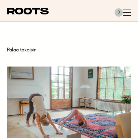
Siirry sisältöön
0
Palaa takaisin