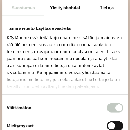
Suostumus
Yksityiskohdat
Tietoja
Tilaa uutiskirjeemme ja saat tiedon uusista tapahtumista
ja Roots Journaleista ensimmäisten joukossa:
Tämä sivusto käyttää evästeitä
Käytämme evästeitä tarjoamamme sisällön ja mainosten
räätälöimiseen, sosiaalisen median ominaisuuksien
tukemiseen ja kävijämäärämme analysoimiseen. Lisäksi
Tilaa
jaamme sosiaalisen median, mainosalan ja analytiikka-
alan kumppaneillemme tietoja siitä, miten käytät
sivustoamme. Kumppanimme voivat yhdistää näitä
tietoja muihin tietoihin, joita olet antanut heille tai joita on
kerätty, kun olet käyttänyt heidän palvelujaan.
Joogan asiakaspalvelu:
Suostumuksen
Välttämätön
valinta
Lähetämme sinulle vastauksen viestiisi 48 tunnin sisällä
ja viikonlopun aikana tuleviin viesteihin seuraavien
Mieltymykset
arkipäivien aikana.