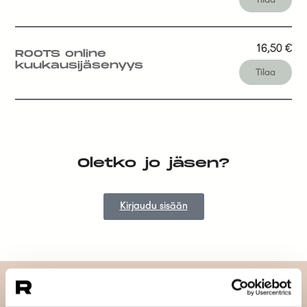
16,50
€
ROOTS online
kuukausijäsenyys
Tilaa
Oletko jo jäsen?
Kirjaudu sisään
Tilaa uutiskirjeemme