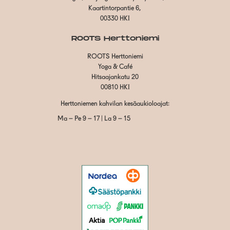
Kaartintorpantie 6,
00330 HKI
ROOTS Herttoniemi
ROOTS Herttoniemi
Yoga & Café
Hitsaajankatu 20
00810 HKI
Herttoniemen kahvilan kesäaukioloajat:
Ma – Pe 9 – 17 | La 9 – 15