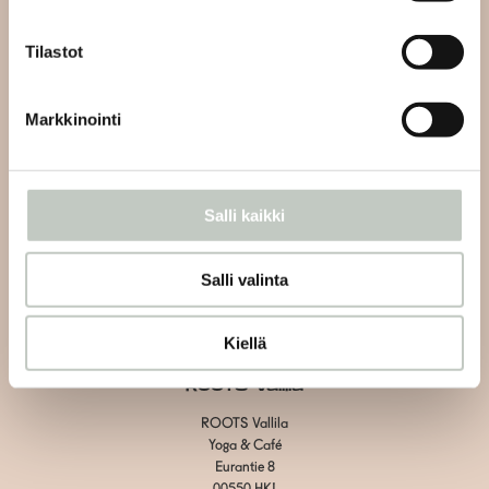
info@roots.fi
tai whatsapp-viestillä
+358 50 5486084
Tilastot
Kahvilan asiakaspalvelu:
Markkinointi
Vain kahvilaan liittyvät asiat
Vallila:
+358 40 1438600
Herttoniemi: +358 40 7526070
Salli kaikki
Tietosuojaseloste
Salli valinta
Toimitus- ja maksuehdot
Evästeiden hallinta
Kiellä
ROOTS Vallila
ROOTS Vallila
Yoga & Café
Eurantie 8