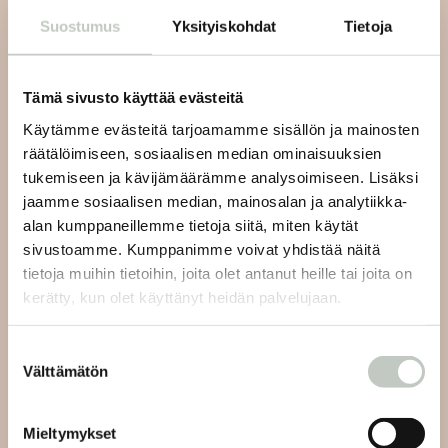
Suostumus
Yksityiskohdat
Tietoja
Tilaa uutiskirjeemme ja saat tiedon uusista tapahtumista
ja Roots Journaleista ensimmäisten joukossa:
Tämä sivusto käyttää evästeitä
Käytämme evästeitä tarjoamamme sisällön ja mainosten
räätälöimiseen, sosiaalisen median ominaisuuksien
tukemiseen ja kävijämäärämme analysoimiseen. Lisäksi
Tilaa
jaamme sosiaalisen median, mainosalan ja analytiikka-
alan kumppaneillemme tietoja siitä, miten käytät
sivustoamme. Kumppanimme voivat yhdistää näitä
tietoja muihin tietoihin, joita olet antanut heille tai joita on
kerätty, kun olet käyttänyt heidän palvelujaan.
Joogan asiakaspalvelu:
Suostumuksen
Välttämätön
valinta
Lähetämme sinulle vastauksen viestiisi 48 tunnin sisällä
ja viikonlopun aikana tuleviin viesteihin seuraavien
Mieltymykset
arkipäivien aikana.