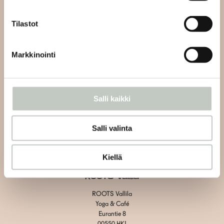
info@roots.fi
tai whatsapp-viestillä
+358 50 5486084
Tilastot
Kahvilan asiakaspalvelu:
Markkinointi
Vain kahvilaan liittyvät asiat
Vallila:
+358 40 1438600
Herttoniemi: +358 40 7526070
Salli kaikki
Tietosuojaseloste
Salli valinta
Toimitus- ja maksuehdot
Evästeiden hallinta
Kiellä
ROOTS Vallila
ROOTS Vallila
Yoga & Café
Eurantie 8