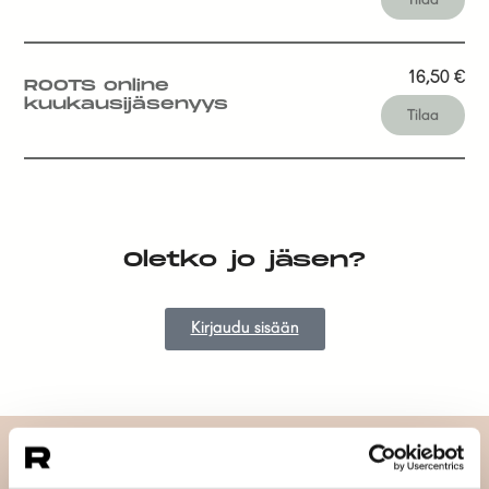
16,50
€
ROOTS online
kuukausijäsenyys
Tilaa
Oletko jo jäsen?
Kirjaudu sisään
Tilaa uutiskirjeemme