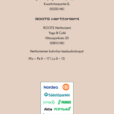
Kaartintorpantie 6,
00330 HKI
ROOTS Herttoniemi
ROOTS Herttoniemi
Yoga & Café
Hitsaajankatu 20
00810 HKI
Herttoniemen kahvilan kesäaukioloajat:
Ma – Pe 9 – 17 | La 9 – 15