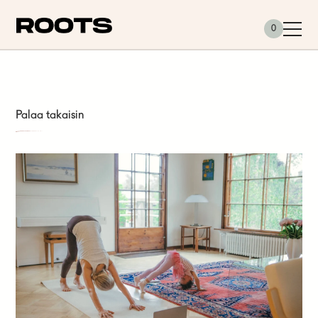
Siirry sisältöön
0
Palaa takaisin