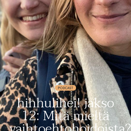
PODCAST
hihhulihei! jakso
12: Mitä mieltä
vaihtoehtohoidoista?