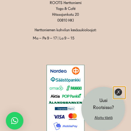
ROOTS Herttoniemi
Yoga & Café
Hitsaajankatu 20
00810 HKI
Herttoniemen kahvilan kesäaukioloajat:
Ma – Pe 9 – 17 | La 9 – 15
Uusi
Rootsissa?
Aloita tästä