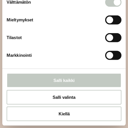
Välttämätön
valinta
Mieltymykset
Tilaa
Tilastot
Markkinointi
Joogan asiakaspalvelu:
Salli kaikki
Lähetämme sinulle vastauksen viestiisi 48 tunnin sisällä
ja viikonlopun aikana tuleviin viesteihin seuraavien
arkipäivien aikana.
Salli valinta
info@roots.fi
tai whatsapp-viestillä
+358 50 5486084
Kiellä
Kahvilan asiakaspalvelu: