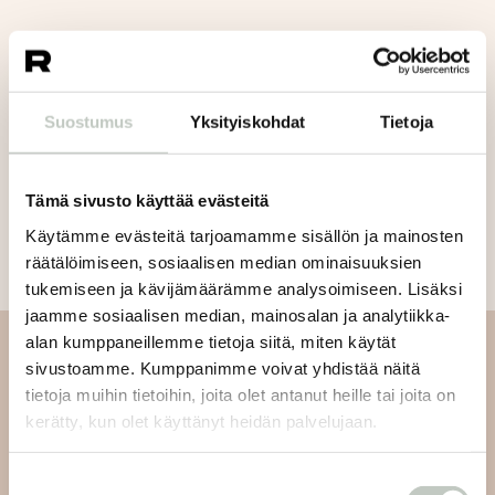
Suostumus
Yksityiskohdat
Tietoja
Lue seuraavaksi:
Tämä sivusto käyttää evästeitä
Käytämme evästeitä tarjoamamme sisällön ja mainosten
räätälöimiseen, sosiaalisen median ominaisuuksien
tukemiseen ja kävijämäärämme analysoimiseen. Lisäksi
jaamme sosiaalisen median, mainosalan ja analytiikka-
alan kumppaneillemme tietoja siitä, miten käytät
sivustoamme. Kumppanimme voivat yhdistää näitä
Tilaa uutiskirjeemme
tietoja muihin tietoihin, joita olet antanut heille tai joita on
kerätty, kun olet käyttänyt heidän palvelujaan.
Tilaa uutiskirjeemme ja saat tiedon uusista tapahtumista
ja Roots Journaleista ensimmäisten joukossa:
Suostumuksen