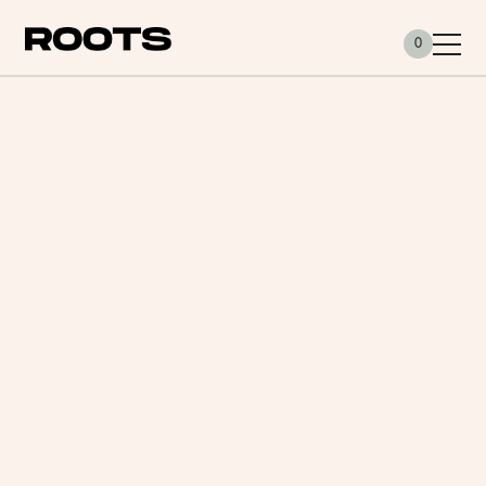
Siirry sisältöön
0