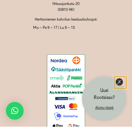
Hitsaajankatu 20
00810 HKI
Herttoniemen kahvilan kesäaukioloajat:
Ma – Pe 9 – 17 | La 9 – 15
Uusi
Rootsissa?
Aloita tästä