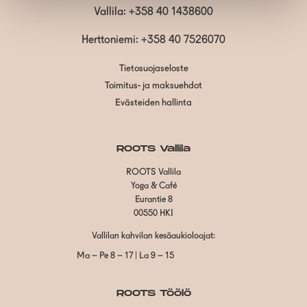
Vallila:
+358 40 1438600
Herttoniemi: +358 40 7526070
Tietosuojaseloste
Toimitus- ja maksuehdot
Evästeiden hallinta
ROOTS Vallila
ROOTS Vallila
Yoga & Café
Eurantie 8
00550 HKI
Vallilan kahvilan kesäaukioloajat:
Ma – Pe 8 – 17 | La 9 – 15
ROOTS Töölö