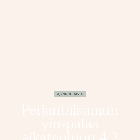
AJANKOHTAISTA
Perjantaiaamun
yin-palaa
aikatauluun 4.3