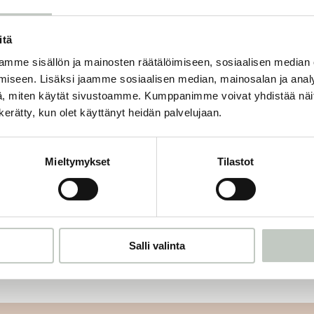
itä
mme sisällön ja mainosten räätälöimiseen, sosiaalisen median
iseen. Lisäksi jaamme sosiaalisen median, mainosalan ja analy
matkamatto 3mm
, miten käytät sivustoamme. Kumppanimme voivat yhdistää näitä t
34,00
€
n kerätty, kun olet käyttänyt heidän palvelujaan.
Näytä tuote
Mieltymykset
Tilastot
Salli valinta