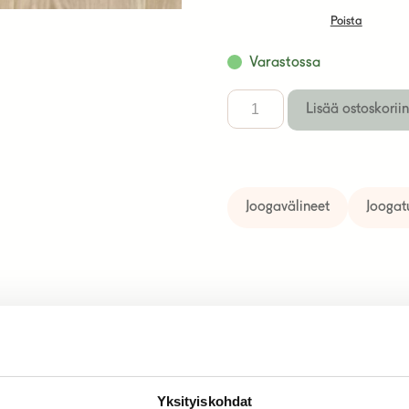
Poista
Varastossa
Lisää ostoskoriin
Joogavälineet
Joogat
Yksityiskohdat