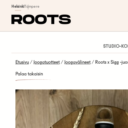
Siirry sisältöön
Helsinki
Tampere
STUDIO-KO
Etusivu
/
Joogatuotteet
/
Joogavälineet
/ Roots x Sigg -juo
Palaa takaisin