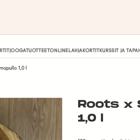
RTIT
JOOGATUOTTEET
ONLINE
LAHJAKORTIT
KURSSIT JA TAP
mapullo 1,0 l
Roots x 
1,0 l