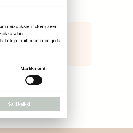
 ominaisuuksien tukemiseen
tiikka-alan
joogakamut
ietoja muihin tietoihin, joita
39,00
€
Näytä tuote
Markkinointi
Salli kaikki