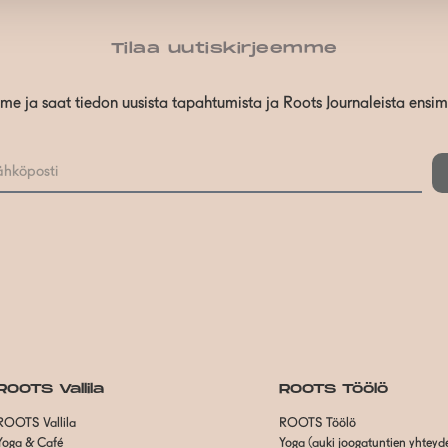
Tilaa uutiskirjeemme
mme ja saat tiedon uusista tapahtumista ja Roots Journaleista ensi
ROOTS Vallila
ROOTS Töölö
ROOTS Vallila
ROOTS Töölö
Yoga & Café
Yoga (auki joogatuntien yhteyd