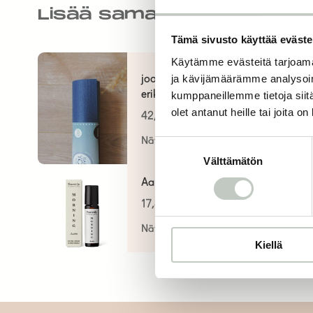
Lisää samankaltaisia
Tämä sivusto käyttää eväste
Käytämme evästeitä tarjoama
ja kävijämäärämme analysoim
joogamatto classic,
kumppaneillemme tietoja siitä
erikoispitkä
olet antanut heille tai joita o
42,00
€
Näytä tuote
Suostumuksen
Välttämätön
valinta
Aamuöljy roll-on
17,80
€
Näytä tuote
Kiellä