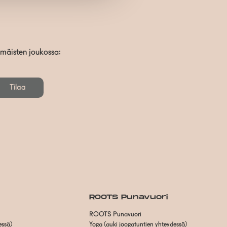
mmäisten joukossa:
Tilaa
ROOTS Punavuori
ROOTS Punavuori
essä)
Yoga (auki joogatuntien yhteydessä)