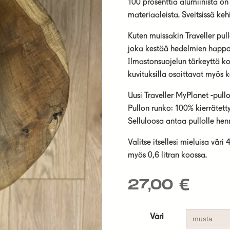
100 prosenttia alumiinista on 
materiaaleista. Sveitsissä kehi
Kuten muissakin Traveller pul
joka kestää hedelmien happoja,
Ilmastonsuojelun tärkeyttä ko
kuvituksilla osoittavat myös k
Uusi Traveller MyPlanet -pullo
Pullon runko: 100% kierrätetty
Selluloosa antaa pullolle he
Valitse itsellesi mieluisa vär
myös 0,6 litran koossa.
27,00
€
Väri