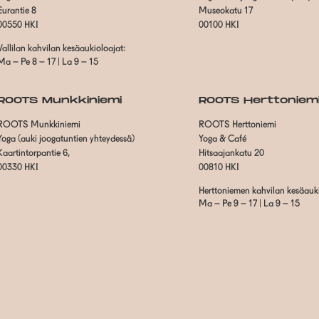
Eurantie 8
Museokatu 17
00550 HKI
00100 HKI
Vallilan kahvilan kesäaukioloajat:
Ma – Pe 8 – 17 | La 9 – 15
ROOTS Munkkiniemi
ROOTS Herttoniem
ROOTS Munkkiniemi
ROOTS Herttoniemi
Yoga (auki joogatuntien yhteydessä)
Yoga & Café
Kaartintorpantie 6,
Hitsaajankatu 20
00330 HKI
00810 HKI
Herttoniemen kahvilan kesäauki
Ma – Pe 9 – 17 | La 9 – 15