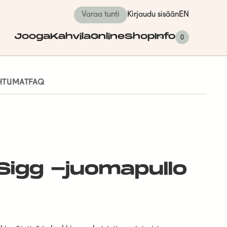
Varaa tunti
Kirjaudu sisään
EN
Jooga
Kahvila
Online
Shop
Info
0
AHTUMAT
FAQ
Sigg -juomapullo