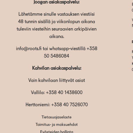
Joogan asiakaspalvelu:
Lähetämme sinulle vastauksen viestiisi
48 tunnin sisällä ja viikonlopun aikana
tuleviin viesteihin seuraavien arkipäivien
aikana.
info@roots.fi
tai whatsapp-viestillä
+358
50 5486084
Kahvilan asiakaspalvelu:
Vain kahvilaan liittyvät asiat
Vallila:
+358 40 1438600
Herttoniemi: +358 40 7526070
Tietosuojaseloste
Toimitus- ja maksuehdot
Evästeiden hallinta