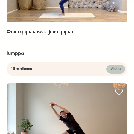
Pumppaava jumppa
Jumppa
16 min
Emma
Aloita