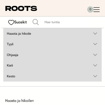
Siirry sisältöön
0
Suosikit
Haasta ja hikoile
×