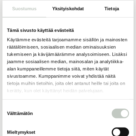
Suostumus
Yksityiskohdat
Tietoja
Tämä sivusto käyttää evästeitä
Käytämme evästeitä tarjoamamme sisällön ja mainosten
Matto-barre jatko
räätälöimiseen, sosiaalisen median ominaisuuksien
tukemiseen ja kävijämäärämme analysoimiseen. Lisäksi
jaamme sosiaalisen median, mainosalan ja analytiikka-
Barre
alan kumppaneillemme tietoja siitä, miten käytät
sivustoamme. Kumppanimme voivat yhdistää näitä
tietoja muihin tietoihin, joita olet antanut heille tai joita on
44 min
Pia
Aloita
kerätty, kun olet käyttänyt heidän palvelujaan.
Suostumuksen
Välttämätön
valinta
Mieltymykset