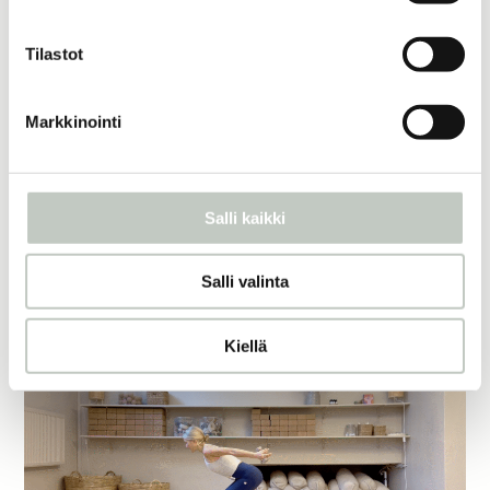
Tilastot
Markkinointi
Matto-barre alkeet
Salli kaikki
Barre
34 min
Pia
Aloita
Salli valinta
Kiellä