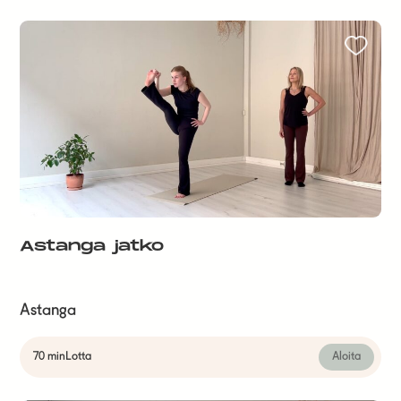
Astanga jatko
Astanga
70 min
Lotta
Aloita