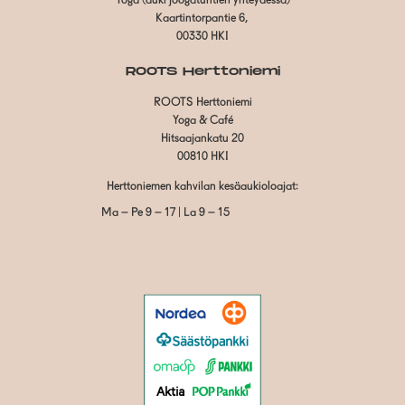
Yoga (auki joogatuntien yhteydessä)
Kaartintorpantie 6,
00330 HKI
ROOTS Herttoniemi
ROOTS Herttoniemi
Yoga & Café
Hitsaajankatu 20
00810 HKI
Herttoniemen kahvilan kesäaukioloajat:
Ma – Pe 9 – 17 | La 9 – 15