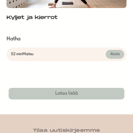
Kyljet ja kierrot
Hatha
52 min
Maitsu
Aloita
Lataa lisää
Tilaa uutiskirjeemme