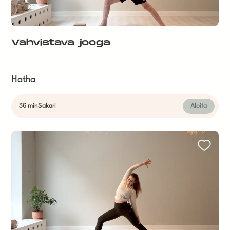
Vahvistava jooga
Hatha
36 min
Sakari
Aloita