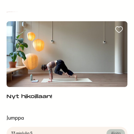
Nyt hikoillaan!
Jumppa
33 min
Julia S
Aloita