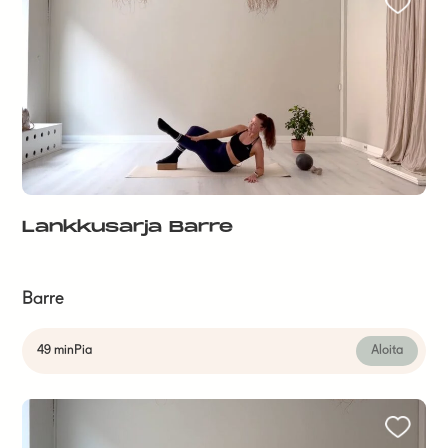
Lankkusarja Barre
Barre
49 min
Pia
Aloita