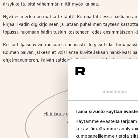
ärsykkeitä, sitä vähemmän niitä myös kaipaa.
Hyvä esimerkki on matkalle lähtö. Kotona lähtiessä pakkaan a
kirjaa, iPadin digikirjoineen ja lataan puhelimen täyteen katsot
lopussa huomaan hädin tuskin koskeneeni edes ensimmäiseen ki
Koska hiljaisuus vie mukaansa nopeasti. Jo yksi hidas lomapäivä
Kolmen päivän jälkeen et voisi enää kuvitellakaan hankkivasi p
ohjelmanumeron. Päivän saldoksi riittää se, että kävit syömässä
Suostumus
Tämä sivusto käyttää eväste
Hiljaisuus on kuin itsehoitoapteekista
saatavaa terapiaa.
Käytämme evästeitä tarjoama
ja kävijämäärämme analysoim
kumppaneillemme tietoja siitä