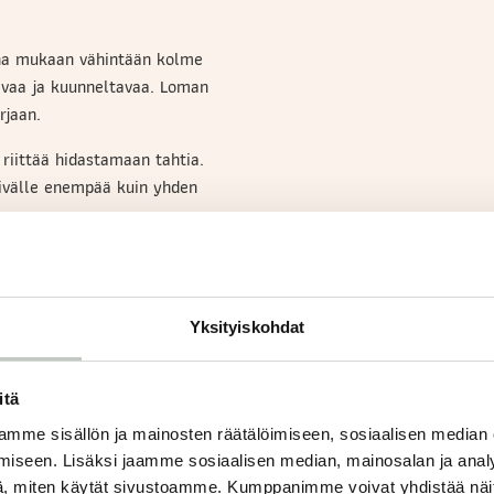
ina mukaan vähintään kolme
tavaa ja kuunneltavaa. Loman
rjaan.
 riittää hidastamaan tahtia.
äivälle enempää kuin yhden
.
Yksityiskohdat
itä
mme sisällön ja mainosten räätälöimiseen, sosiaalisen median
iseen. Lisäksi jaamme sosiaalisen median, mainosalan ja analy
, miten käytät sivustoamme. Kumppanimme voivat yhdistää näitä t