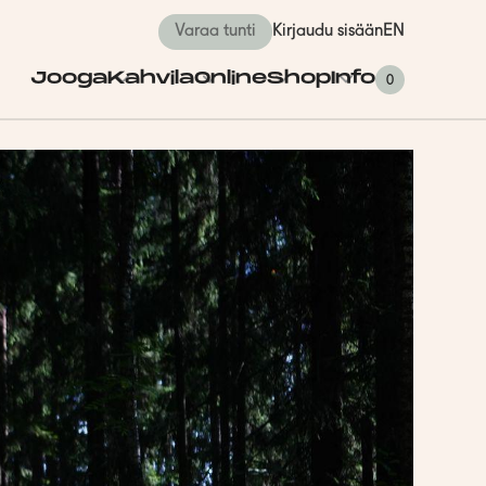
Varaa tunti
Kirjaudu sisään
EN
Jooga
Kahvila
Online
Shop
Info
0