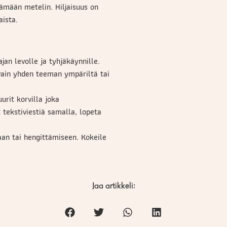
mään metelin. Hiljaisuus on
aista.
ajan levolle ja tyhjäkäynnille.
ä vain yhden teeman ympäriltä tai
urit korvilla joka
 tekstiviestiä samalla, lopeta
aan tai hengittämiseen. Kokeile
Jaa artikkeli: