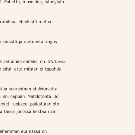
lä. Puhetta, musiikkia, kännykän
trafiikkia. Henkistä melua.
ta äänistä ja metelistä, myös
a sellainen onneksi on.
Stillness
.
e siitä, että mitään ei tapahdu
ntua suorastaan ahdistavalta.
kiinni nappiin. Mahdotonta. Jo
 mieli juoksee, paikallaan olo
kä tässä jonossa kestää näin
tä vähemmän elämässä on