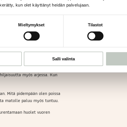
n kerätty, kun olet käyttänyt heidän palvelujaan.
Mieltymykset
Tilastot
 halu tehdä ja päästä
ipöhnässä. Mutta mitä hitaampi
maailmaan, ajan käsite alkaa
miseksi. Siksi yin-joogassa 90
Salli valinta
e asanaa.
iljaisuutta myös arjessa. Kun
aan. Mitä pidempään olen poissa
ta matolle paluu myös tuntuu.
uurentamaan huolet vuoren