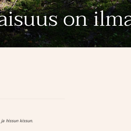
jaisuus on ilma
 ja hissun kissun.