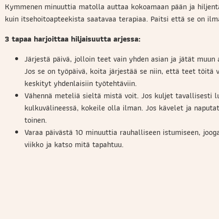
Kymmenen minuuttia matolla auttaa kokoamaan pään ja hiljentä
kuin itsehoitoapteekista saatavaa terapiaa. Paitsi että se on ilm
3 tapaa harjoittaa hiljaisuutta arjessa:
Järjestä päivä, jolloin teet vain yhden asian ja jätät muun 
Jos se on työpäivä, koita järjestää se niin, että teet töit
keskityt yhdenlaisiin työtehtäviin.
Vähennä meteliä sieltä mistä voit. Jos kuljet tavallisesti lu
kulkuvälineessä, kokeile olla ilman. Jos kävelet ja naputat
toinen.
Varaa päivästä 10 minuuttia rauhalliseen istumiseen, joog
viikko ja katso mitä tapahtuu.