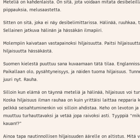
Meteliä on kahdenlaista. On sitä, jota voidaan mitata desibeleil
piippauksia, melusaastetta.
Sitten on sitä, joka ei näy desibelimittarissa. Hälinää, ruuhkaa, 
Sellainen jatkuva hälinän ja hässäkän ilmapiiri.
Molempiin kaivataan vastapainoksi hiljaisuutta. Paitsi hiljaisuut
hiljaisuutta hässäkästä.
Suomen kielestä puuttuu sana kuvaamaan tätä tilaa. Englanniss
Paikallaan olo, pysähtyneisyys, ja näiden tuoma hiljaisuus. Tunn
juuri nyt. Rauha.
Silloin kun elämä on täynnä meteliä ja hälinää, hiljaisuus voi tu
Koska hiljaisuus ilman rauhaa on kuin yrittäisi laittaa nepparia 
pelkkä seisahtuminenkin voi silloin ahdistaa. Keho on levoton ja
muuttuu turhauttavaksi ja vetää jopa raivoksi asti. Tyyppiä “mi
kauan!?”
Ainoa tapa nautinnollisen hiljaisuuden äärelle on altistus. Mi