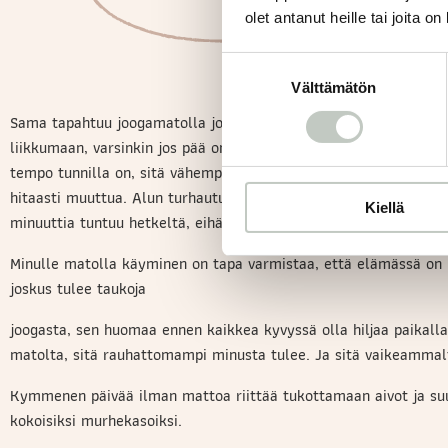
olet antanut heille tai joita o
Suostumuksen
Välttämätön
valinta
Sama tapahtuu joogamatolla joka harjoituksessa. Alussa on kova
liikkumaan, varsinkin jos pää on töiden jälkeen pienessä stress
tempo tunnilla on, sitä vähempi riittää. Kun astut hiljaisuuden 
hitaasti muuttua. Alun turhautuminen muuttuu hitauden hyväksy
Kiellä
minuuttia tuntuu hetkeltä, eihän tässä ehditty tehdä kuin kolm
Minulle matolla käyminen on tapa varmistaa, että elämässä on h
joskus tulee taukoja
joogasta, sen huomaa ennen kaikkea kyvyssä olla hiljaa paikall
matolta, sitä rauhattomampi minusta tulee. Ja sitä vaikeammal
Kymmenen päivää ilman mattoa riittää tukottamaan aivot ja s
kokoisiksi murhekasoiksi.