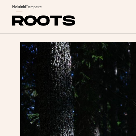
Siirry sisältöön
Helsinki
Tampere