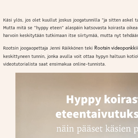
Käsi ylös, jos olet kuullut joskus joogatunnilla ”ja sitten askel
Mutta mitä se ”hyppy eteen” alaspäin katsovasta koirasta oikea
harvoin keskitytään tutkimaan itse siirtymää, mutta nyt tehdään 
Rootsin joogaopettaja Jenni Räikkönen teki
Rootsin videopankki
keskittyneen tunnin, jonka avulla voit ottaa hypyn haltuun kotio
videotutorialista saat ensimakua online-tunnista.