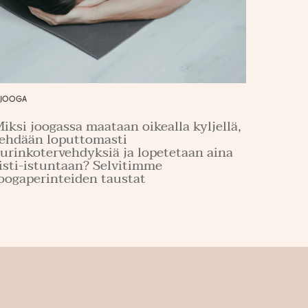
JOOGA
iksi joogassa maataan oikealla kyljellä,
ehdään loputtomasti
urinkotervehdyksiä ja lopetetaan aina
isti-istuntaan? Selvitimme
oogaperinteiden taustat