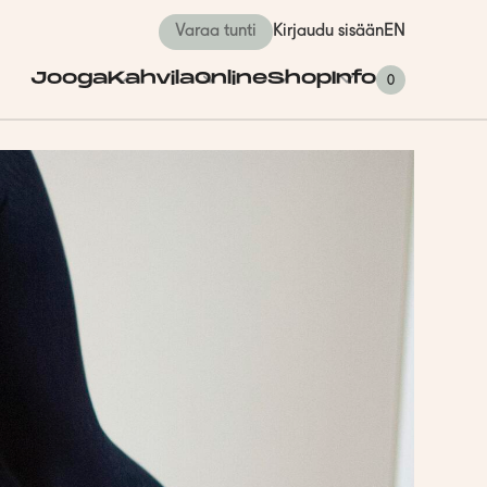
Varaa tunti
Kirjaudu sisään
EN
Jooga
Kahvila
Online
Shop
Info
0