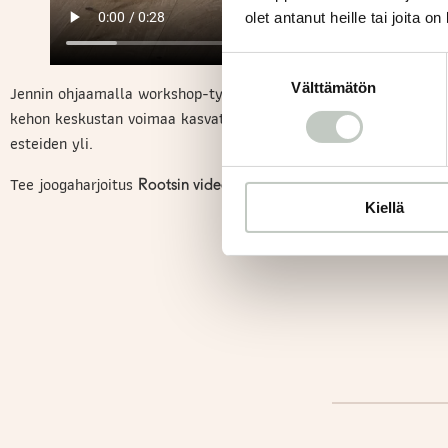
olet antanut heille tai joita o
Suostumuksen
Välttämätön
valinta
Jennin ohjaamalla workshop-tyylisellä tunnilla pääset tekemään 
kehon keskustan voimaa kasvattavia harjoituksia sekä loikkimaan
esteiden yli.
Tee joogaharjoitus
.
Rootsin videopankista
Kiellä