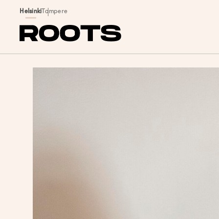
Siirry sisältöön
Helsinki
Tampere