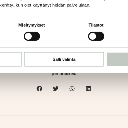
n kerätty, kun olet käyttänyt heidän palvelujaan.
Mieltymykset
Tilastot
joukon erilaisia käsivarsia ja
 niin henkisten kuin fyysisten
Salli valinta
Jaa artikkeli: