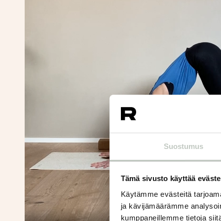
Suostumus
Tämä sivusto käyttää eväste
Käytämme evästeitä tarjoama
ja kävijämäärämme analysoim
kumppaneillemme tietoja siitä