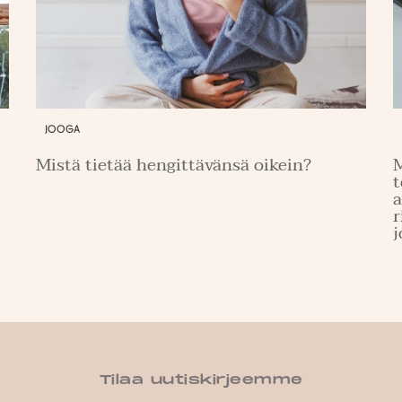
JOOGA
Mistä tietää hengittävänsä oikein?
M
t
a
r
j
Tilaa uutiskirjeemme