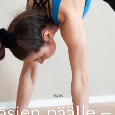
JOOGA
sien päälle –