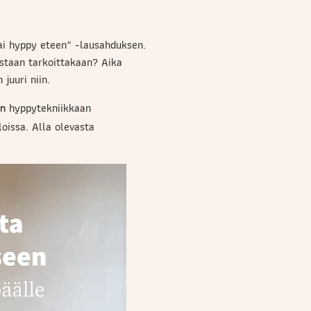
 tai hyppy eteen” -lausahduksen.
staan tarkoittakaan? Aika
juuri niin.
hyppytekniikkaan
in
loissa. Alla olevasta