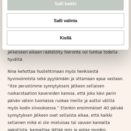
Salli kaikki
synnytyksestä palautumista?
Salli valinta
“Synnytys on kuin olisit juossut maratonin”, Nina sanoo.
Siksi kehoa kannattaa hemmotella kokemuksen jälkeen
Kiellä
kaikin mahdollisin tavoin. Esimerkiksi synnytyksen
jälkeiseen aikaan räätälöity hieronta voi tuntua todella
hyvältä.
Nina kehottaa huolehtimaan myös henkisestä
hyvinvoinnista sekä pyytämään ja ottamaan apua vastaan.
“Itse perustimme synnytykseni jälkeen sellaisen
ruokarotaation kavereiden kanssa, että joku kävi parin
päivän välein tuomassa ruokaa meille ja auttoi välillä
myös kodin siivouksessa.” Etenkin ensimmäiset 40 päivää
synnytyksen jälkeen ovat sellaista aikaa, että kaikki
sellainen mikä ei ole mieluisaa tai vauvan kannalta
pakollista, kannattaa jättää pois ja antaa muiden