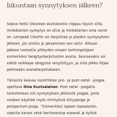
liikuntaan synnytyksen jälkeen?
Sopiva hetki liikunnan aloitukselle riippuu täysin siitä,
minkälainen synnytys on ollut ja minkälainen oma vointi
on. Lempeää liikettä voi harjoittaa jo piankin synnytyksen
jälkeen, jos olotila ja jaksaminen sen sallii. Alkuun
pääsee luomalla yhteyden omaan lantionpohjaan
esimerkiksi hengitysharjoitusten avulla. Seuraavaksi voi
edetä vaikkapa sängyssä venyttelyyn, ja siitä pikku hiljaa
pehmeään asanaharjoitukseen.
Tällaista kaavaa suosittelee pre- ja post-natal -joogaa
opettava
Nina Ruotsalainen
. Post natal -joogalla
tarkoitetaan siis synnytyksen jälkeistä joogaa, josta
voidaan käyttää myös nimityksiä äitiysjooga ja
postpartum-jooga. “Esimerkiksi lapsen lepoasento,
viparita karani sekä hartiaseutua avaavat ja kylkiä