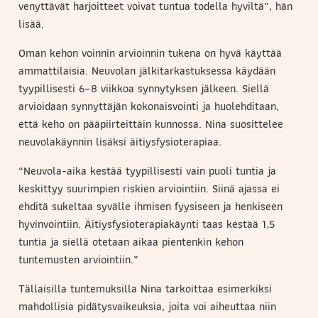
venyttävät harjoitteet voivat tuntua todella hyviltä”, hän
lisää.
Oman kehon voinnin arvioinnin tukena on hyvä käyttää
ammattilaisia. Neuvolan jälkitarkastuksessa käydään
tyypillisesti 6–8 viikkoa synnytyksen jälkeen. Siellä
arvioidaan synnyttäjän kokonaisvointi ja huolehditaan,
että keho on pääpiirteittäin kunnossa. Nina suosittelee
neuvolakäynnin lisäksi äitiysfysioterapiaa.
“Neuvola-aika kestää tyypillisesti vain puoli tuntia ja
keskittyy suurimpien riskien arviointiin. Siinä ajassa ei
ehditä sukeltaa syvälle ihmisen fyysiseen ja henkiseen
hyvinvointiin. Äitiysfysioterapiakäynti taas kestää 1,5
tuntia ja siellä otetaan aikaa pientenkin kehon
tuntemusten arviointiin.”
Tällaisilla tuntemuksilla Nina tarkoittaa esimerkiksi
mahdollisia pidätysvaikeuksia, joita voi aiheuttaa niin