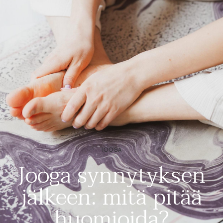
JOOGA
Jooga synnytyksen
jälkeen: mitä pitää
huomioida?