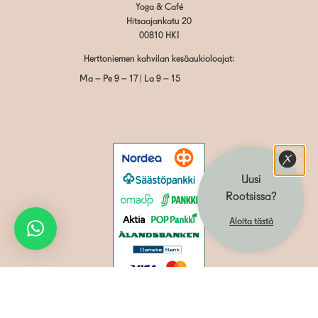
Yoga & Café
Hitsaajankatu 20
00810 HKI
Herttoniemen kahvilan kesäaukioloajat:
Ma – Pe 9 – 17 | La 9 – 15
Uusi
Rootsissa?
Aloita tästä