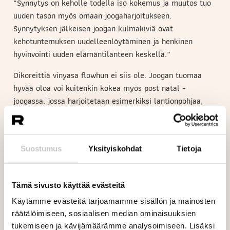
“Synnytys on keholle todella iso kokemus ja muutos tuo
uuden tason myös omaan joogaharjoitukseen.
Synnytyksen jälkeisen joogan kulmakiviä ovat
kehotuntemuksen uudelleenlöytäminen ja henkinen
hyvinvointi uuden elämäntilanteen keskellä.”
Oikoreittiä vinyasa flowhun ei siis ole. Joogan tuomaa
hyvää oloa voi kuitenkin kokea myös post natal -
joogassa, jossa harjoitetaan esimerkiksi lantionpohjaa,
työstetään vatsalihasten erkaumaa ja kasvatetaan
alavartalon lihasvoimaa. “Monelle vastikään
synnyttäneelle on myös arvokasta saada olla
Suostumus
Yksityiskohdat
Tietoja
vertaistensa keskuudessa. He käyvät läpi samoja
kokemuksia ja ymmärtävät, jos joogatunnille haluaa tulla
vaikka vain nukkumaan.”
Tämä sivusto käyttää evästeitä
Post natal -joogasta saa myös vinkkejä ja ohjeita
Käytämme evästeitä tarjoamamme sisällön ja mainosten
synnytyksen jälkeiseen joogaharjoitteluun, joita voi sen
räätälöimiseen, sosiaalisen median ominaisuuksien
jälkeen hyödyntää myös muilla joogatunneilla. Jos post
tukemiseen ja kävijämäärämme analysoimiseen. Lisäksi