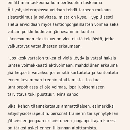
emättimen laskeuma kuin peräsuolen laskeuma.
Äitiysfysioterapiassa voidaan tehdä tarpeen mukaan
sisätutkimus ja selvittää, mistä on kyse. Tyypillisesti
siellä arvioidaan myös lantionpohjalihasten voimaa sekä
vatsan poikki kulkevan jännesauman kuntoa.
Jännesauman elastisuus on yksi niistä tekijöistä, jotka
vaikuttavat vatsalihasten erkaumaan.
“Jos keskivartalon tukea ei vielä löydy ja vatsalihaksia
lähtee voimakkaasti aktivoimaan, mahdollinen erkauma
jää helposti vaivaksi, jos ei sitä kartoiteta ja kuntouteta
ennen kovemman treenin aloittamista. Jos taas
lantionpohjassa ei ole voimaa, jopa juoksemiseen
tarvittava tuki puuttuu”, Nina sanoo.
Siksi kehon tilannekatsaus ammattilaisen, esimerkiksi
äitiysfysioterapeutin, personal trainerin tai synnytyksen
jälkeiseen joogaan erikoistuneen joogaopettajan kanssa
on tärkeä askel ennen liikunnan aloittamista.