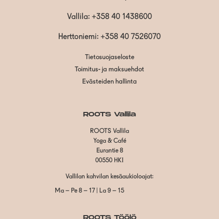
Vallila:
+358 40 1438600
Herttoniemi: +358 40 7526070
Tietosuojaseloste
Toimitus- ja maksuehdot
Evästeiden hallinta
ROOTS Vallila
ROOTS Vallila
Yoga & Café
Eurantie 8
00550 HKI
Vallilan kahvilan kesäaukioloajat:
Ma – Pe 8 – 17 | La 9 – 15
ROOTS Töölö